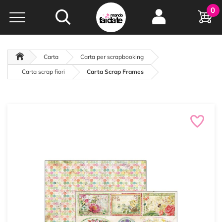
Hobby e
0
creatività...
a portata di click!
Negozio italiano
da
oltre 15 anni online
Carta
Carta per scrapbooking
Carta scrap fiori
Carta Scrap Frames