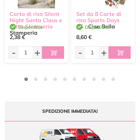
Carta di riso Silent
Set da 8 Carte di
Night Santa Claus e
riso Sports Days
slitta Stamperia
A5
Ciao Bella
Disponibile
Disponibile
Stamperia
2,38 €
8,60 €
-
+
-
+
SPEDIZIONE IMMEDIATA!