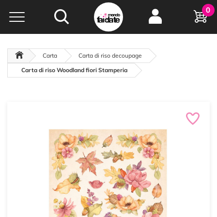
Hobby e
0
creatività...
a portata di click!
Negozio italiano
da
oltre 15 anni online
Carta
Carta di riso decoupage
Carta di riso Woodland fiori Stamperia