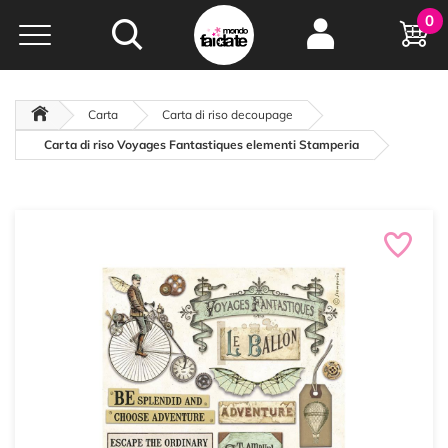
Hobby e
0
creatività...
a portata di click!
Negozio italiano
da
oltre 15 anni online
Carta
Carta di riso decoupage
Carta di riso Voyages Fantastiques elementi Stamperia