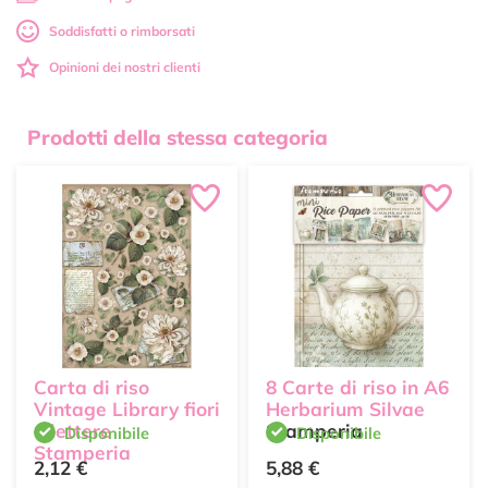
Soddisfatti o rimborsati
Opinioni dei nostri clienti
Prodotti della stessa categoria
Carta di riso
8 Carte di riso in A6
Vintage Library fiori
Herbarium Silvae
e lettere
Stamperia
Disponibile
Disponibile
Stamperia
2,12 €
5,88 €
Stamperia