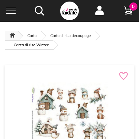
Hobby e
0
creatività...
a portata di click!
Negozio italiano
da
oltre 15 anni online
Carta
Carta di riso decoupage
Carta di riso Winter