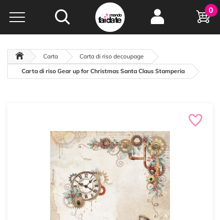
Hobby e
0
creatività...
a portata di click!
Negozio italiano
da
oltre 15 anni online
Carta
Carta di riso decoupage
Carta di riso Gear up for Christmas Santa Claus Stamperia