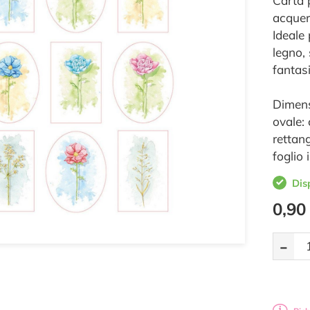
Carta 
acquere
Ideale 
legno, 
fantas
Dimens
ovale: 
rettang
foglio 
Dis
0,90
-