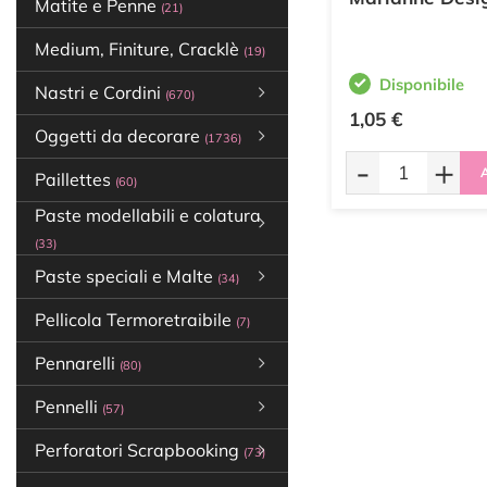
Matite e Penne
(21)
Medium, Finiture, Cracklè
(19)
Disponibile
Nastri e Cordini
(670)
1,05 €
Oggetti da decorare
(1736)
-
+
A
Paillettes
(60)
Paste modellabili e colatura
(33)
Paste speciali e Malte
(34)
Pellicola Termoretraibile
(7)
Pennarelli
(80)
Pennelli
(57)
Perforatori Scrapbooking
(73)