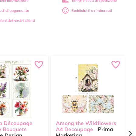
iedi informazioni
Tempi e costi di spedizione
odi di pagamento
Soddisfatti o rimborsati
ioni dei nostri clienti
a Découpage
Among the Wildflowers
C
y Bouquets
A4 Decoupage
Prima
S
e Design
Marketing
M