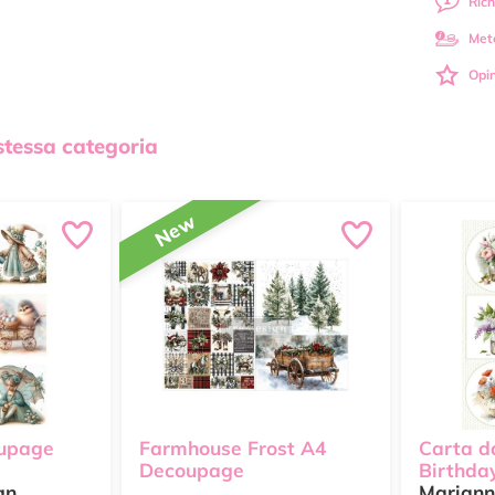
Rich
Met
Opin
 stessa categoria
New
oupage
Farmhouse Frost A4
Carta d
Decoupage
Birthda
gn
Mariann