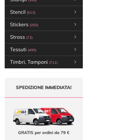
(389)
Stencil
(513)
Stickers
(350)
Strass
(72)
Tessuti
(495)
Timbri, Tamponi
(711)
SPEDIZIONE IMMEDIATA!
GRATIS per ordini da 79 €