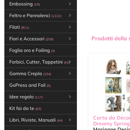
Embossing
(19)
Feltro e Pannolenci
(1222)
Filati
(811)
Prodotti della
Fiori e Accessori
(209)
Foglia oro e Foiling
(3)
Forbici, Cutter, Tappetini
(42)
Gomma Crepla
(154)
GoPress and Foil
(5)
Idee regalo
(117)
Kit fai da te
(83)
Carta da Déc
Libri, Riviste, Manuali
(44)
Dreamy Spring
Marianne Desi