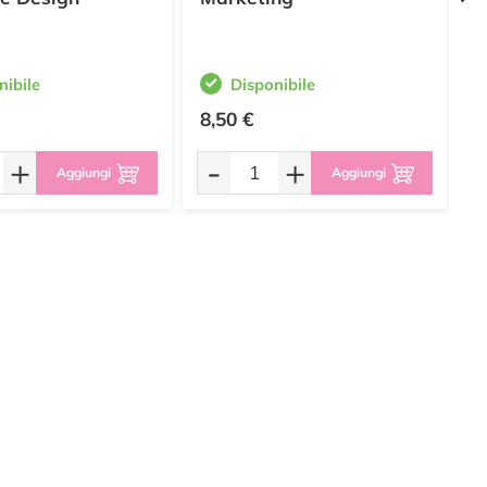
nibile
Disponibile
8,50 €
0
+
-
+
Aggiungi
Aggiungi