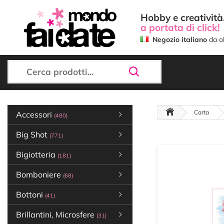
Hobby e creatività.
a portata di click!
Negozio italiano
da ol
Carta
Accessori
(480)
Big Shot
(771)
Bigiotteria
(181)
Bomboniere
(68)
Bottoni
(41)
Brillantini, Microsfere
(31)