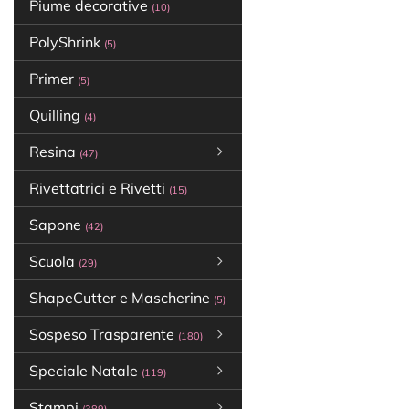
Piume decorative
(10)
PolyShrink
(5)
Primer
(5)
Quilling
(4)
Resina
(47)
Rivettatrici e Rivetti
(15)
Sapone
(42)
Scuola
(29)
ShapeCutter e Mascherine
(5)
Sospeso Trasparente
(180)
Speciale Natale
(119)
Stampi