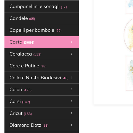
Campanellini e sonagli
(17)
Candele
(65)
Capelli per bambole
(22)
Carta
(3084)
Ceralacca
(113)
Cere e Patine
(28)
Colla e Nastri Biadesivi
(46)
Colori
(425)
Corsi
(147)
Cricut
(163)
Diamond Dotz
(11)