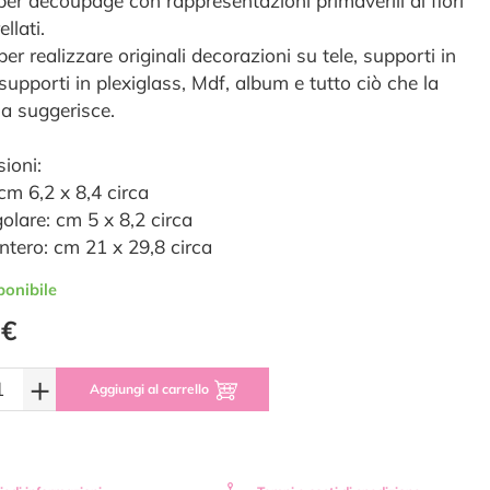
per découpage con rappresentazioni primaverili di fiori
llati.
per realizzare originali decorazioni su tele, supporti in
supporti in plexiglass, Mdf, album e tutto ciò che la
ia suggerisce.
ioni:
cm 6,2 x 8,4 circa
olare: cm 5 x 8,2 circa
intero: cm 21 x 29,8 circa
ponibile
 €
+
Aggiungi al carrello