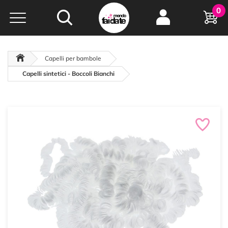
Hobby e
0
creatività...
a portata di click!
Negozio italiano
da
oltre 15 anni online
Capelli per bambole
Capelli sintetici - Boccoli Bianchi