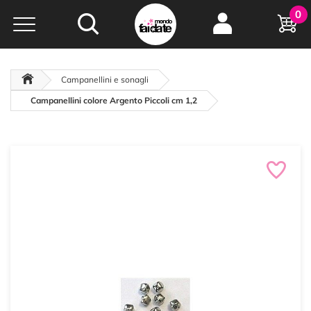
Hobby e
0
creatività...
a portata di click!
Negozio italiano
da
oltre 15 anni online
Campanellini e sonagli
Campanellini colore Argento Piccoli cm 1,2