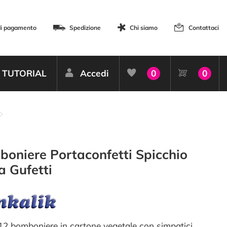
di pagamento
Spedizione
Chi siamo
Contattaci
TUTORIAL
Accedi
0
0
oniere Portaconfetti Spicchio
a Gufetti
 12 bomboniere in cartone vegetale con simpatici