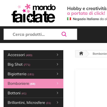
Hobby e creatività.
a portata di click!
Negozio italiano
da ol
Bombonie
Accessori
(480)
Big Shot
(771)
Bigiotteria
(181)
Bomboniere
(68)
Bottoni
(41)
Brillantini, Microsfere
(31)