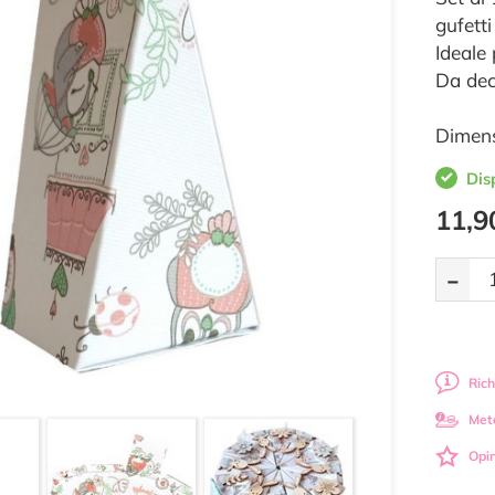
gufetti
Ideale 
Da dec
Dimens
Dis
11,9
-
Rich
Met
Opin