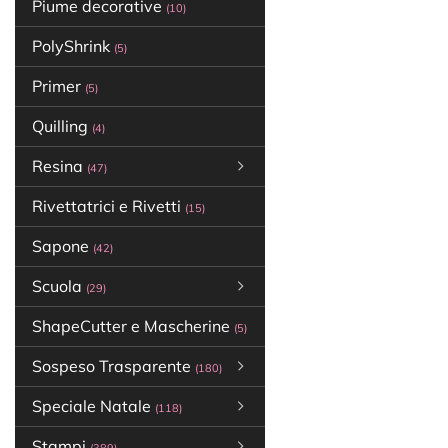
Piume decorative
(10)
PolyShrink
(5)
Primer
(5)
Quilling
(4)
Resina
(47)
Rivettatrici e Rivetti
(15)
Sapone
(42)
Scuola
(29)
ShapeCutter e Mascherine
(5)
Sospeso Trasparente
(180)
Speciale Natale
(118)
Stampi