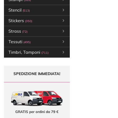
(389)
Stencil
(513)
Stickers
(350)
Strass
(72)
Tessuti
(495)
Timbri, Tamponi
(711)
SPEDIZIONE IMMEDIATA!
GRATIS per ordini da 79 €