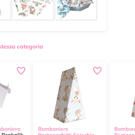
 stessa categoria
mboniera
Bomboniere
Bombon
Renkalik
Portaconfetti Spicchio
Portacon