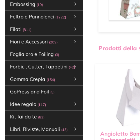
Embossing
(19)
Feltro e Pannolenci
(1222)
Filati
(811)
Fiori e Accessori
(209)
Prodotti della
Foglia oro e Foiling
(3)
Forbici, Cutter, Tappetini
(42)
Gomma Crepla
(154)
GoPress and Foil
(5)
Idee regalo
(117)
Kit fai da te
(83)
Libri, Riviste, Manuali
(43)
Angioletto Bo
Portaconfetti