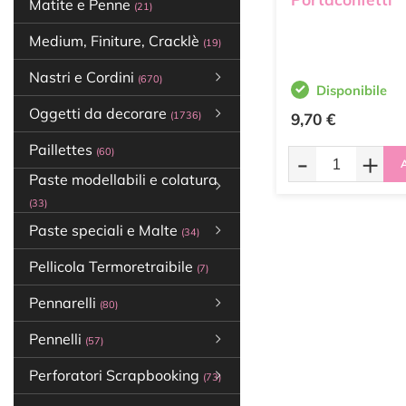
Matite e Penne
(21)
Medium, Finiture, Cracklè
(19)
Nastri e Cordini
(670)
Disponibile
Oggetti da decorare
(1736)
9,70 €
Paillettes
-
+
(60)
A
Paste modellabili e colatura
(33)
Paste speciali e Malte
(34)
Pellicola Termoretraibile
(7)
Pennarelli
(80)
Pennelli
(57)
Perforatori Scrapbooking
(73)