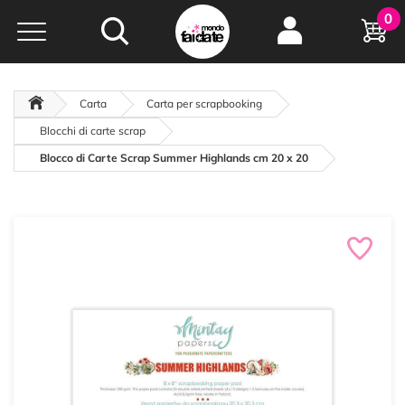
Hobby e
0
creatività...
a portata di click!
Negozio italiano
da
oltre 15 anni online
Carta
Carta per scrapbooking
Blocchi di carte scrap
Blocco di Carte Scrap Summer Highlands cm 20 x 20