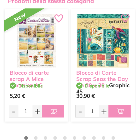
Prodotti della stessa categoria
New
Blocco di carte
Blocco di Carte
scrap A Mice
Scrap Seas the Day
Vacation A6
cm 30 x 30
Graphic
Disponibile
Disponibile
45
5,20 €
30,90 €
-
+
-
+