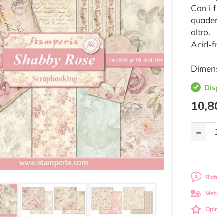
Con i f
quadern
altro.
Acid-f
Dimens
Dis
10,8
-
Rich
Met
Opin