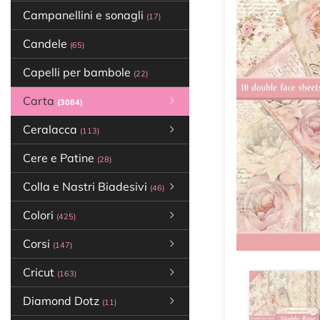
Campanellini e sonagli
(17)
Candele
(65)
Capelli per bambole
(22)
Carta
(3084)
Ceralacca
(113)
Cere e Patine
(28)
Colla e Nastri Biadesivi
(46)
Colori
(425)
Corsi
(147)
Cricut
(163)
Diamond Dotz
(11)