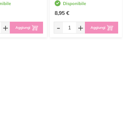
nibile
Disponibile
8,95 €
7
+
-
+
Aggiungi
Aggiungi