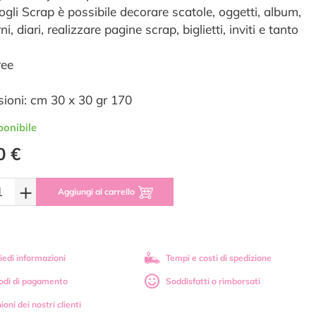
ogli Scrap è possibile decorare scatole, oggetti, album,
i, diari, realizzare pagine scrap, biglietti, inviti e tanto
ree
ioni: cm 30 x 30 gr 170
ponibile
0 €
+
Aggiungi al carrello
iedi informazioni
Tempi e costi di spedizione
odi di pagamento
Soddisfatti o rimborsati
ioni dei nostri clienti