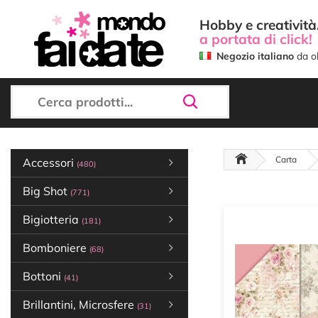
Hobby e creatività.
a portata di click!
Negozio italiano
da ol
Carta
Accessori
(480)
Big Shot
(771)
Bigiotteria
(181)
Bomboniere
(68)
Bottoni
(41)
Brillantini, Microsfere
(31)