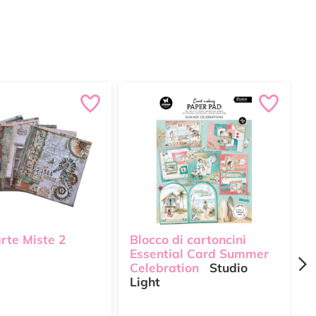
rte Miste 2
Blocco di cartoncini
B
Essential Card Summer
J
Celebration
Studio
M
Light
R