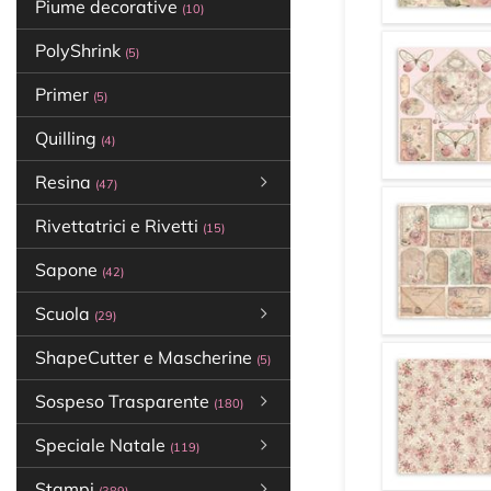
Piume decorative
(10)
PolyShrink
(5)
Primer
(5)
Quilling
(4)
Resina
(47)
Rivettatrici e Rivetti
(15)
Sapone
(42)
Scuola
(29)
ShapeCutter e Mascherine
(5)
Sospeso Trasparente
(180)
Speciale Natale
(119)
Stampi