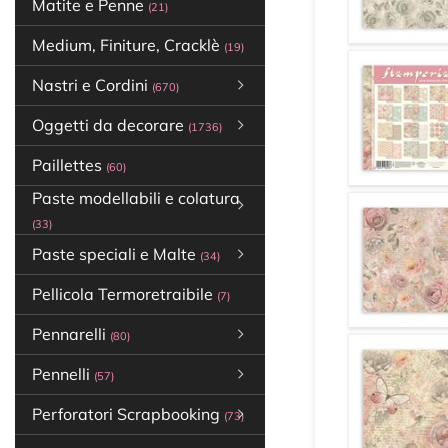
Matite e Penne
(21)
Medium, Finiture, Cracklè
(19)
Nastri e Cordini
(670)
Oggetti da decorare
(1736)
Paillettes
(60)
Paste modellabili e colatura
(33)
Paste speciali e Malte
(34)
Pellicola Termoretraibile
(7)
Pennarelli
(80)
Pennelli
(57)
Perforatori Scrapbooking
(73)