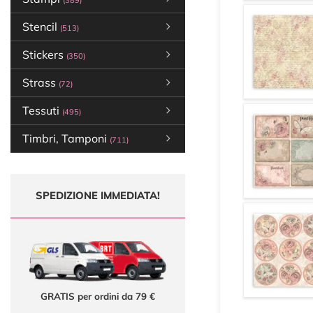
(389)
Stencil
(513)
Stickers
(350)
Strass
(72)
Tessuti
(495)
Timbri, Tamponi
(711)
SPEDIZIONE IMMEDIATA!
GRATIS per ordini da 79 €