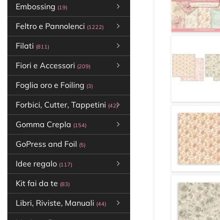
Embossing
(19)
Feltro e Pannolenci
(1222)
Filati
(811)
Fiori e Accessori
(209)
Foglia oro e Foiling
(3)
Forbici, Cutter, Tappetini
(42)
Gomma Crepla
(154)
GoPress and Foil
(5)
Idee regalo
(117)
Kit fai da te
(83)
Libri, Riviste, Manuali
(44)