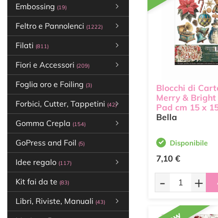
Embossing
(19)
Feltro e Pannolenci
(1222)
Filati
(811)
Fiori e Accessori
(209)
Foglia oro e Foiling
(3)
Blocchi di Car
Merry & Bright
Forbici, Cutter, Tappetini
(42)
Pad cm 15 x 1
Bella
Gomma Crepla
(154)
GoPress and Foil
Disponibile
(5)
7,10 €
Idee regalo
(117)
-
+
Kit fai da te
(83)
Libri, Riviste, Manuali
(43)