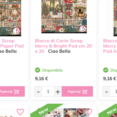
e Scrap
Blocco di Carte Scrap
Blocco
t Paper Pad
Merry & Bright Pad cm 20
Merry 
ao Bella
x 20
Ciao Bella
Pad A
Disponibile
Dis
9,16 €
9,16 €
-
+
-
Aggiungi
Aggiungi
New
Ne