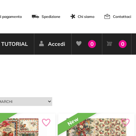
di pagamento
Spedizione
Chi siamo
Contattaci
TUTORIAL
Accedi
0
0
w
New