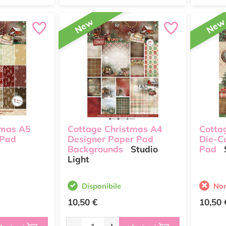
New
Ne
tmas A5
Cottage Christmas A4
Cotta
 Pad
Designer Paper Pad
Die-C
Backgrounds
Studio
Pad
S
Light
Disponibile
Non
10,50 €
10,50 