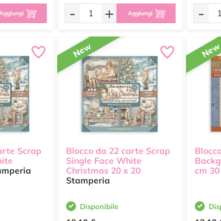
-
+
-
Aggiungi
Aggiungi
New
Ne
arte Scrap
Blocco da 22 carte Scrap
Blocco
ite
Single Face White
Backg
amperia
Christmas 20 x 20
cm 30
Stamperia
Disponibile
Dis