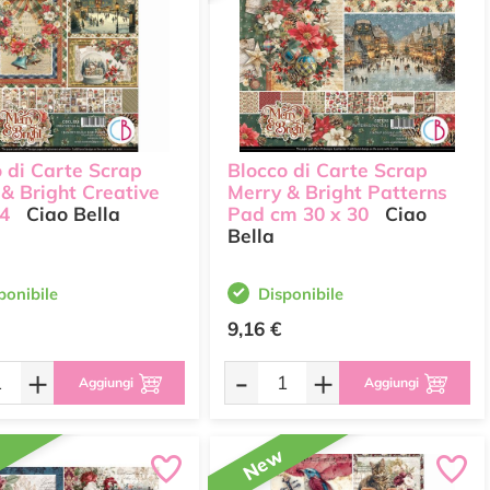
 di Carte Scrap
Blocco di Carte Scrap
& Bright Creative
Merry & Bright Patterns
4
Ciao Bella
Pad cm 30 x 30
Ciao
Bella
ponibile
Disponibile
9,16 €
+
-
+
Aggiungi
Aggiungi
w
New