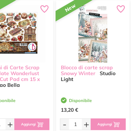
w
New
i di Carte Scrap
Blocco di carte scrap
late Wanderlust
Snowy Winter
Studio
 Cut Pad cm 15 x
Light
ao Bella
ponibile
Disponibile
13,20 €
+
-
+
Aggiungi
Aggiungi