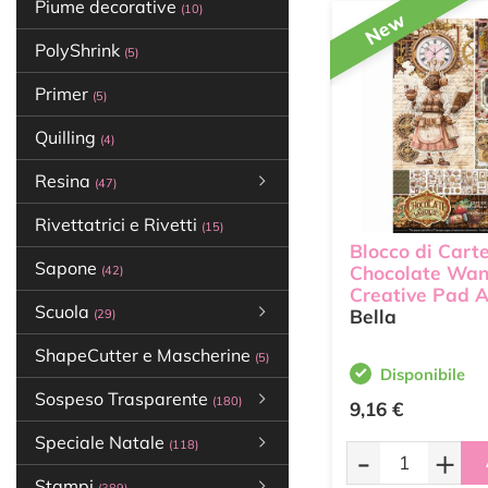
Piume decorative
(10)
New
PolyShrink
(5)
Primer
(5)
Quilling
(4)
Resina
(47)
Rivettatrici e Rivetti
(15)
Blocco di Cart
Sapone
Chocolate Wan
(42)
Creative Pad 
Scuola
Bella
(29)
ShapeCutter e Mascherine
(5)
Disponibile
Sospeso Trasparente
(180)
9,16 €
Speciale Natale
(118)
-
+
Stampi