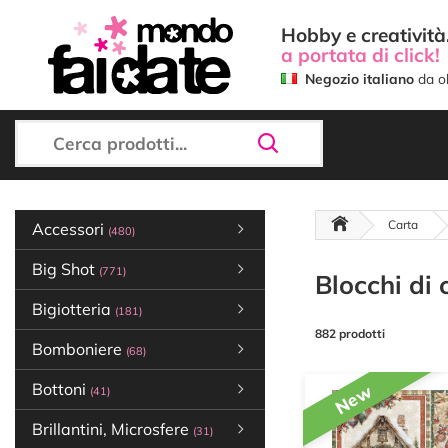
Hobby e creatività.
a portata di click!
Negozio italiano
da ol
Carta
Accessori
(480)
Big Shot
(771)
Blocchi di 
Bigiotteria
(181)
882 prodotti
Bomboniere
(68)
Bottoni
New
(41)
Brillantini, Microsfere
(31)