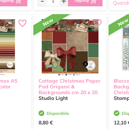
-
+
Aggiungi
Aggiungi
Quando
New
Ne
tmas A5
Cottage Christmas Paper
Blocco
color
Pad Origami &
Backg
Backgrounds cm 20 x 20
Chris
Studio Light
Stamp
Disponibile
Dis
8,80 €
12,10 