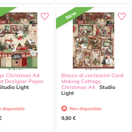
w
New
ge Christmas A4
Blocco di cartoncini Card
ut Designer Paper
Making Cottage
tudio Light
Christmas A4
Studio
Light
 disponibile
Non disponibile
€
9,80 €