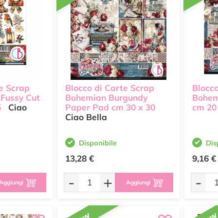
te Scrap
Blocco di Carte Scrap
Blocco
 Fussy Cut
Bohemian Burgundy
Bohem
5
Ciao
Paper Pad cm 30 x 30
cm 20
Ciao Bella
Disponibile
Dis
13,28 €
9,16 €
-
+
-
Aggiungi
Aggiungi