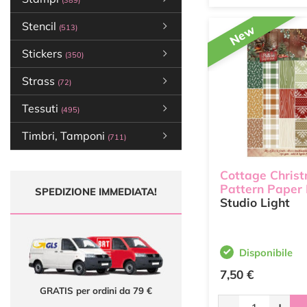
(389)
Stencil
New
(513)
Stickers
(350)
Strass
(72)
Tessuti
(495)
Timbri, Tamponi
(711)
Cottage Chris
Pattern Paper
SPEDIZIONE IMMEDIATA!
Studio Light
Disponibile
7,50 €
GRATIS per ordini da 79 €