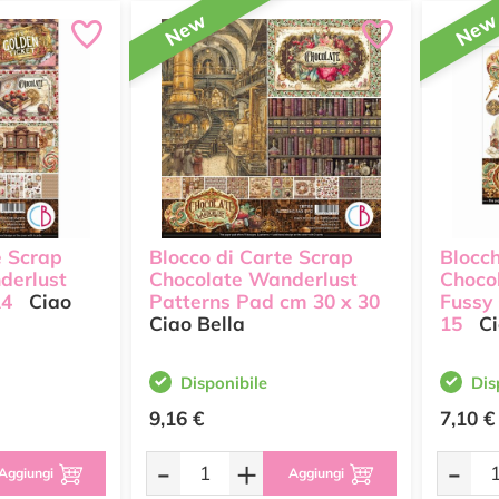
New
Ne
e Scrap
Blocco di Carte Scrap
Blocch
derlust
Chocolate Wanderlust
Choco
A4
Ciao
Patterns Pad cm 30 x 30
Fussy
Ciao Bella
15
Ci
Disponibile
Dis
9,16 €
7,10 €
-
+
-
Aggiungi
Aggiungi