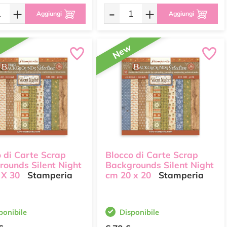
+
-
+
Aggiungi
Aggiungi
w
New
 di Carte Scrap
Blocco di Carte Scrap
rounds Silent Night
Backgrounds Silent Night
 X 30
Stamperia
cm 20 x 20
Stamperia
ponibile
Disponibile