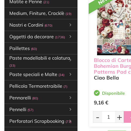
New
Matite e Penne
(21)
Medium, Finiture, Cracklè
(19)
Nastri e Cordini
(670)
Oggetti da decorare
(1736)
Paillettes
(60)
Paste modellabili e colatura
Blocco di Cart
Bohemian Bur
(33)
Patterns Pad c
Paste speciali e Malte
(34)
Ciao Bella
Pellicola Termoretraibile
(7)
Disponibile
Pennarelli
(80)
9,16 €
Pennelli
(57)
-
+
Perforatori Scrapbooking
(73)