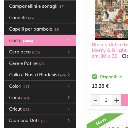
Campanellini e sonagli
(17)
Candele
(65)
Capelli per bambole
(22)
Carta
(3084)
Blocco di Cart
Merry & Brigh
Ceralacca
(113)
cm 30 x 30
Ci
Cere e Patine
(28)
Colla e Nastri Biadesivi
(46)
Disponibile
13,28 €
Colori
(425)
-
+
Corsi
(147)
Cricut
(163)
New
Diamond Dotz
(11)