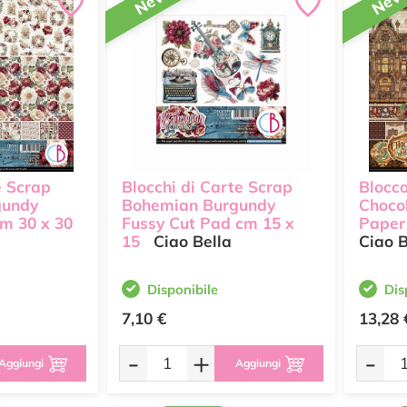
New
Ne
e Scrap
Blocchi di Carte Scrap
Blocco
gundy
Bohemian Burgundy
Choco
m 30 x 30
Fussy Cut Pad cm 15 x
Paper
15
Ciao Bella
Ciao B
Disponibile
Dis
7,10 €
13,28 
-
+
-
Aggiungi
Aggiungi