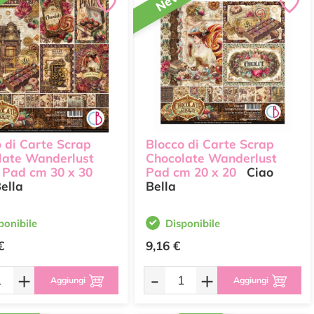
w
New
 di Carte Scrap
Blocco di Carte Scrap
late Wanderlust
Chocolate Wanderlust
 Pad cm 30 x 30
Pad cm 20 x 20
Ciao
ella
Bella
ponibile
Disponibile
€
9,16 €
+
-
+
Aggiungi
Aggiungi