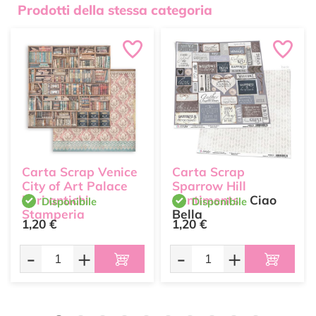
Prodotti della stessa categoria
Carta Scrap Venice
Carta Scrap
City of Art Palace
Sparrow Hill
libri antichi
Sentiments
Ciao
Disponibile
Disponibile
Stamperia
Bella
1,20 €
1,20 €
Stamperia
-
+
-
+