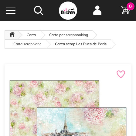
Hobby e
0
creatività...
a portata di click!
Negozio italiano
da
oltre 15 anni online
Carta
Carta per scrapbooking
Carta scrap varie
Carta scrap Les Rues de Paris