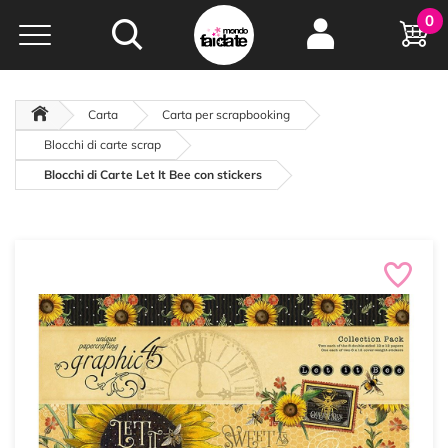
Hobby e
0
creatività...
a portata di click!
Negozio italiano
da
oltre 15 anni online
Carta
Carta per scrapbooking
Blocchi di carte scrap
Blocchi di Carte Let It Bee con stickers