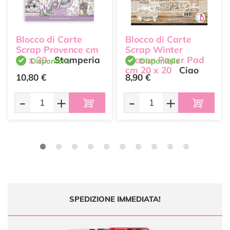
Blocco di Carte
Blocco di Carte
Scrap Provence cm
Scrap Winter
30 x 30
Stamperia
season Paper Pad
Disponibile
Disponibile
cm 20 x 20
Ciao
10,80 €
8,90 €
Bella
-
+
-
+
SPEDIZIONE IMMEDIATA!