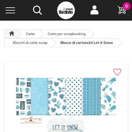
Hobby e
0
creatività...
a portata di click!
Negozio italiano
da
oltre 15 anni online
Carta
Carta per scrapbooking
Blocchi di carte scrap
Blocco di cartoncini Let it Snow