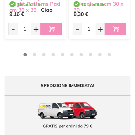
Bright Patterns Pad
Adventures cm 30 x
Disponibile
Disponibile
cm 30 x 30
Ciao
30
9,16 €
8,30 €
Bella
-
+
-
+
SPEDIZIONE IMMEDIATA!
GRATIS per ordini da 79 €