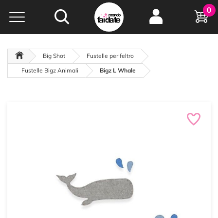
Hobby e
0
creatività...
a portata di click!
Negozio italiano
da
oltre 15 anni online
Big Shot
Fustelle per feltro
Fustelle Bigz Animali
Bigz L Whale