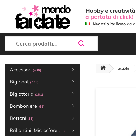
Hobby e creatività.
a portata di click!
Negozio italiano
da ol
Scuola
Accessori
(480)
Big Shot
(771)
Bigiotteria
(181)
Bomboniere
(68)
Bottoni
(41)
Brillantini, Microsfere
(31)