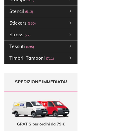
(389)
Stencil
(513)
Stickers
(350)
Strass
(72)
Tessuti
(495)
Timbri, Tamponi
(711)
SPEDIZIONE IMMEDIATA!
GRATIS per ordini da 79 €