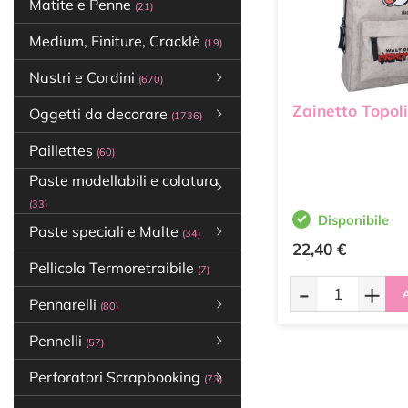
Matite e Penne
(21)
Medium, Finiture, Cracklè
(19)
Nastri e Cordini
(670)
Zainetto Topol
Oggetti da decorare
(1736)
Paillettes
(60)
Paste modellabili e colatura
(33)
Disponibile
Paste speciali e Malte
(34)
22,40 €
Pellicola Termoretraibile
(7)
-
+
A
Pennarelli
(80)
Pennelli
(57)
Perforatori Scrapbooking
(73)