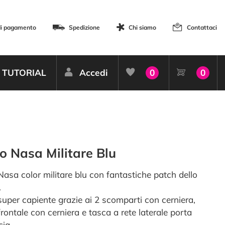
di pagamento
Spedizione
Chi siamo
Contattaci
TUTORIAL
Accedi
0
0
o Nasa Militare Blu
Nasa color militare blu con fantastiche patch dello
.
super capiente grazie ai 2 scomparti con cerniera,
rontale con cerniera e tasca a rete laterale porta
cia.