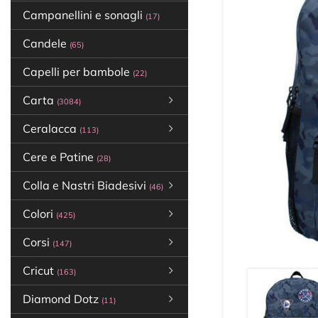
Campanellini e sonagli
(17)
Candele
(65)
Capelli per bambole
(22)
Carta
(3084)
Ceralacca
(113)
Cere e Patine
(28)
Colla e Nastri Biadesivi
(46)
Colori
(425)
Corsi
(147)
Cricut
(163)
Diamond Dotz
(11)