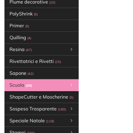
Piume decorative
(10)
PolyShrink
(5)
Primer
(5)
Quilling
(4)
Resina
(47)
Rivettatrici e Rivetti
(15)
Sapone
(42)
Scuola
(29)
ShapeCutter e Mascherine
(5)
Sospeso Trasparente
(180)
Speciale Natale
(118)
Stampi