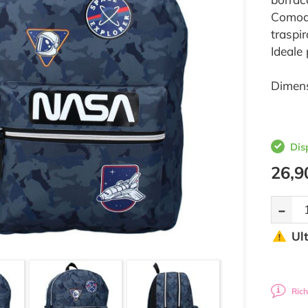
Comodo
traspir
Ideale 
Dimens
Dis
26,9
-
Ul
Rich