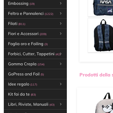
Embossing
(19)
Feltro e Pannolenci
(1222)
Filati
(811)
Fiori e Accessori
(209)
Foglia oro e Foiling
(3)
Forbici, Cutter, Tappetini
(42)
Gomma Crepla
(154)
GoPress and Foil
Prodotti della
(5)
Idee regalo
(117)
Kit fai da te
(83)
Libri, Riviste, Manuali
(43)