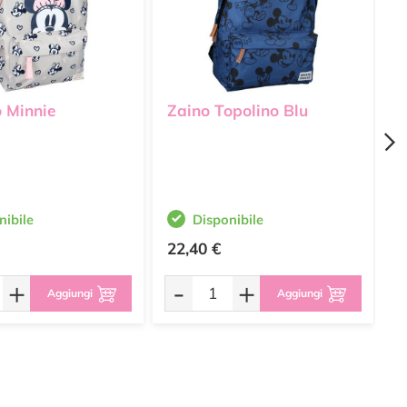
o Minnie
Zaino Topolino Blu
Z
nibile
Disponibile
22,40 €
2
+
-
+
Aggiungi
Aggiungi