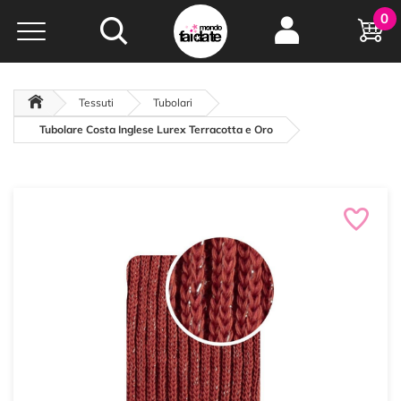
Hobby e
0
creatività...
a portata di click!
Negozio italiano
da
oltre 15 anni online
Tessuti
Tubolari
Tubolare Costa Inglese Lurex Terracotta e Oro