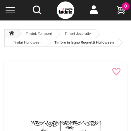
Hobby e
0
creatività...
a portata di click!
Negozio italiano
da
oltre 15 anni online
Timbri, Tamponi
Timbri decorativi
Timbri Halloween
Timbro in legno Ragnetti Halloween