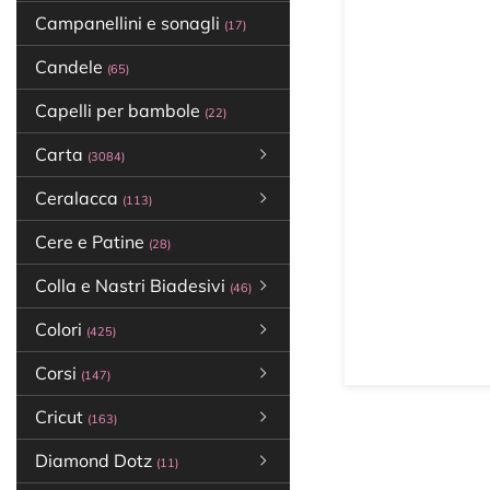
Campanellini e sonagli
(17)
Candele
(65)
Capelli per bambole
(22)
Carta
(3084)
Ceralacca
(113)
Cere e Patine
(28)
Colla e Nastri Biadesivi
(46)
Colori
(425)
Corsi
(147)
Cricut
(163)
Diamond Dotz
(11)