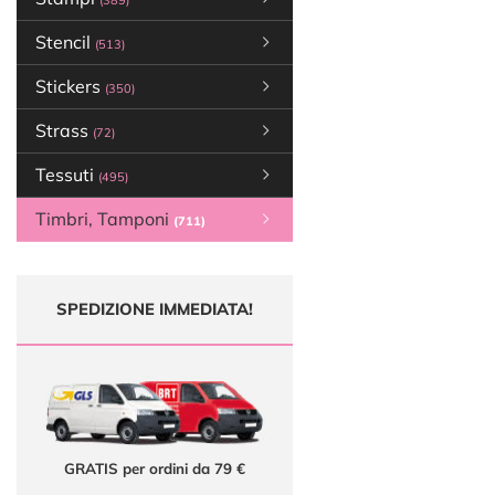
(389)
Stencil
(513)
Stickers
(350)
Strass
(72)
Tessuti
(495)
Timbri, Tamponi
(711)
SPEDIZIONE IMMEDIATA!
GRATIS per ordini da 79 €