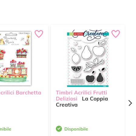
crilici Barchetta
Timbri Acrilici Frutti
T
Deliziosi
La Coppia
D
Creativa
C
nibile
Disponibile