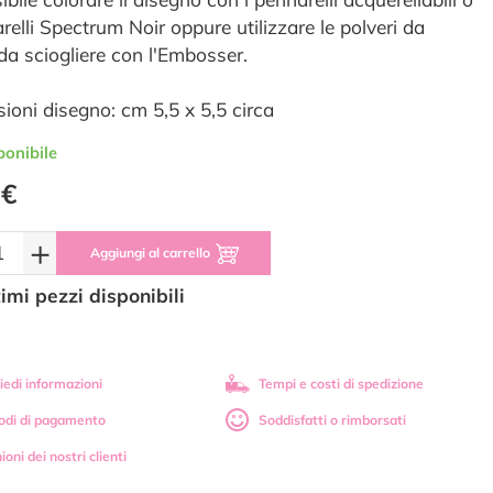
relli Spectrum Noir oppure utilizzare le polveri da
 da sciogliere con l'Embosser.
ioni disegno: cm 5,5 x 5,5 circa
ponibile
 €
+
Aggiungi al carrello
timi pezzi disponibili
iedi informazioni
Tempi e costi di spedizione
odi di pagamento
Soddisfatti o rimborsati
ioni dei nostri clienti