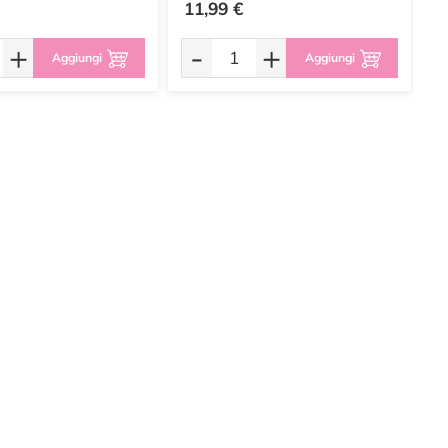
11,99 €
9
+
-
+
Aggiungi
Aggiungi