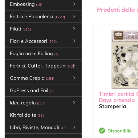
Embossing
(19)
Prodotti della
Feltro e Pannolenci
(1222)
Filati
(811)
Fiori e Accessori
(209)
Foglia oro e Foiling
(3)
Forbici, Cutter, Tappetini
(42)
Gomma Crepla
(154)
GoPress and Foil
(5)
Timbri acrilici
Days ortensia
Idee regalo
(117)
Stamperia
Kit fai da te
(83)
Libri, Riviste, Manuali
(43)
Disponibile