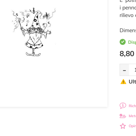
i penna
rilievo
Dimens
Dis
8,80
-
Ul
Rich
Met
Opin