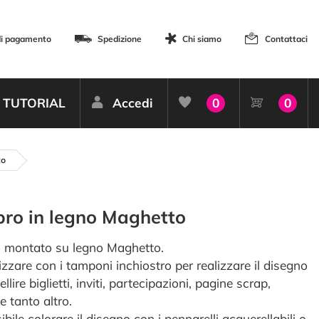
di pagamento
Spedizione
Chi siamo
Contattaci
TUTORIAL
Accedi
0
0
to
ro in legno Maghetto
 montato su legno Maghetto.
izzare con i tamponi inchiostro per realizzare il disegno
llire biglietti, inviti, partecipazioni, pagine scrap,
e tanto altro.
ibile colorare il disegno con i pennarelli acquerellabili o