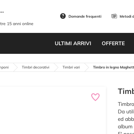
..
Domande frequenti
Metodi 
tre 15 anni online
ULTIMI ARRIVI
OFFERTE
mponi
Timbri decorativi
Timbri vari
Timbro in legno Maghet
Timb
Timbro
Da util
ed abbe
album 
E' poss