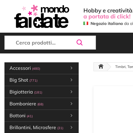
Hobby e creatività.
a portata di click!
Negozio italiano
da ol
Timbri, Ta
Accessori
(480)
Big Shot
(771)
Bigiotteria
(181)
Bomboniere
(68)
Bottoni
(41)
Brillantini, Microsfere
(31)