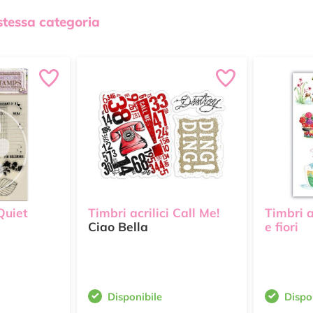
 stessa categoria
 Quiet
Timbri acrilici Call Me!
Timbri a
Ciao Bella
e fiori
Disponibile
Dispo