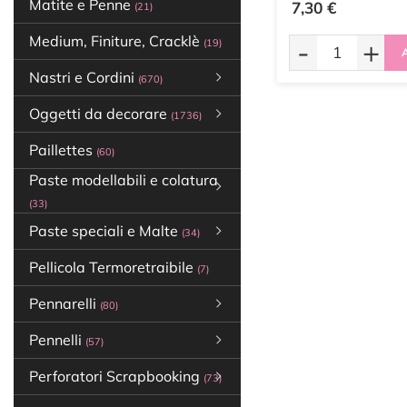
Matite e Penne
7,30 €
(21)
Medium, Finiture, Cracklè
-
+
(19)
A
Nastri e Cordini
(670)
Oggetti da decorare
(1736)
Paillettes
(60)
Paste modellabili e colatura
(33)
Paste speciali e Malte
(34)
Pellicola Termoretraibile
(7)
Pennarelli
(80)
Pennelli
(57)
Perforatori Scrapbooking
(73)