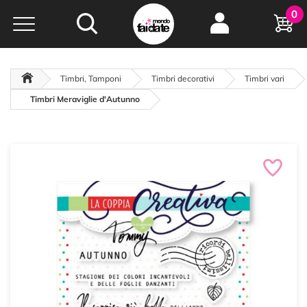
Hobby e
0
creatività...
a portata di click!
Negozio italiano
da
oltre 15 anni online
Timbri, Tamponi
Timbri decorativi
Timbri vari
Timbri Meraviglie d'Autunno