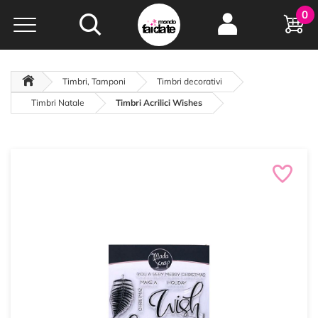
Hobby e
0
creatività...
a portata di click!
Negozio italiano
da
oltre 15 anni online
Timbri, Tamponi
Timbri decorativi
Timbri Natale
Timbri Acrilici Wishes