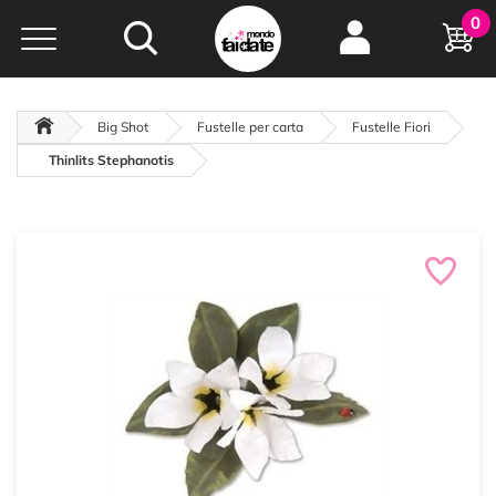
Hobby e
0
creatività...
a portata di click!
Negozio italiano
da
oltre 15 anni online
Big Shot
Fustelle per carta
Fustelle Fiori
Thinlits Stephanotis