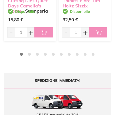
Cutting Dies Quiet
Thinlits Fiore Tim
Days Camelia's
Holtz Sizzix
bloom
Stamperia
Disponibile
Disponibile
15,80 €
32,50 €
-
+
-
+
SPEDIZIONE IMMEDIATA!
GRATIS per ordini da 79 €