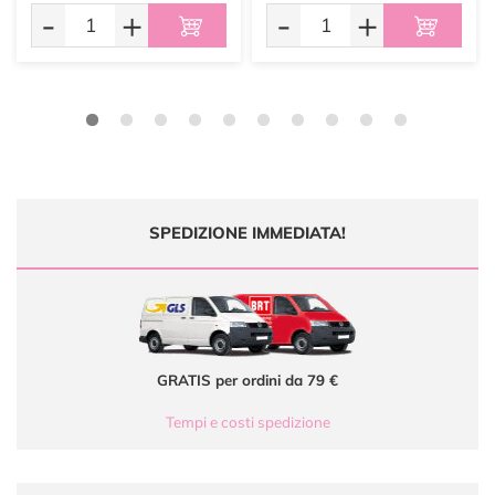
-
+
-
+
SPEDIZIONE IMMEDIATA!
GRATIS per ordini da 79 €
Tempi e costi spedizione