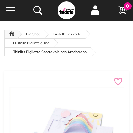
Hobby e
0
creatività...
a portata di click!
Negozio italiano
da
oltre 15 anni online
Big Shot
Fustelle per carta
Fustelle Biglietti e Tag
Thinlits Biglietto Scorrevole con Arcobaleno