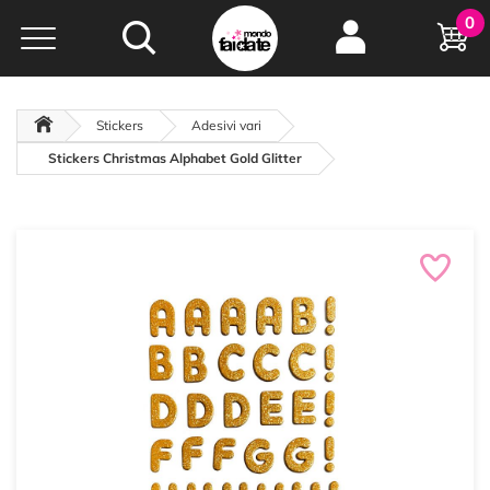
Hobby e
0
creatività...
a portata di click!
Negozio italiano
da
oltre 15 anni online
Stickers
Adesivi vari
Stickers Christmas Alphabet Gold Glitter