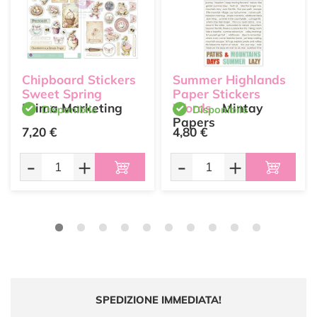
Chipboard Stickers
Summer Highlands
Sweet Spring
Paper Stickers
Prima Marketing
Words
Mintay
Disponibile
Disponibile
Papers
7,20 €
4,80 €
-
+
-
+
SPEDIZIONE IMMEDIATA!