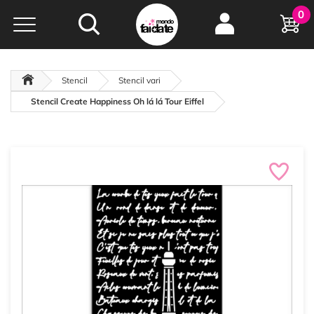
Hobby e
0
creatività...
a portata di click!
Negozio italiano
da
oltre 15 anni online
Stencil
Stencil vari
Stencil Create Happiness Oh lá lá Tour Eiffel