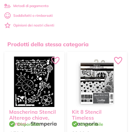
Metodi di pagamento
Soddisfatti o rimborsati
Opinioni dei nostri clienti
Prodotti della stessa categoria
Mascherina Stencil
Kit 8 Stencil
Alterego chiave,
Timeless
numeri
Stamperia
Stamperia
Disponibile
Disponibile