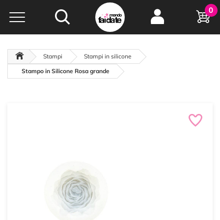
Hobby e
0
creatività...
a portata di click!
Negozio italiano
da
oltre 15 anni online
Stampi
Stampi in silicone
Stampo in Silicone Rosa grande