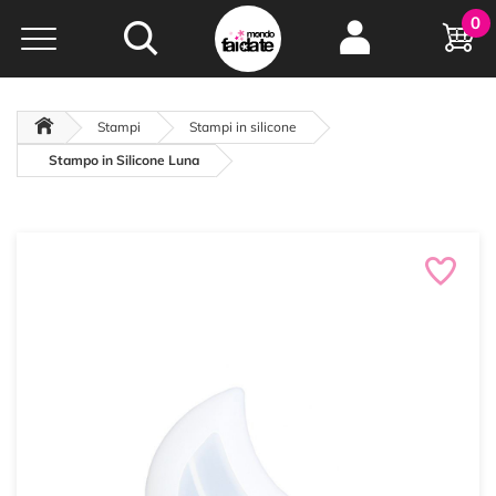
Hobby e
0
creatività...
a portata di click!
Negozio italiano
da
oltre 15 anni online
Stampi
Stampi in silicone
Stampo in Silicone Luna