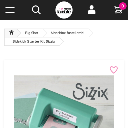
Hobby e
0
creatività...
a portata di click!
Negozio italiano
da
oltre 15 anni online
Big Shot
Macchine fustellatrici
Sidekick Starter Kit Sizzix