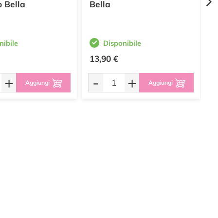
 Bella
Bella
nibile
Disponibile
13,90 €
4
+
-
+
Aggiungi
Aggiungi