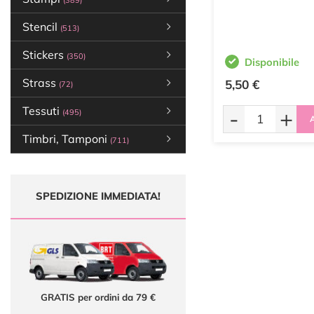
(389)
Stencil
(513)
Stickers
(350)
Disponibile
Strass
5,50 €
(72)
Tessuti
-
+
(495)
A
Timbri, Tamponi
(711)
SPEDIZIONE IMMEDIATA!
GRATIS per ordini da 79 €