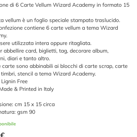
ione di 6 Carte Vellum Wizard Academy in formato 15
ta vellum è un foglio speciale stampato traslucido.
onfezione contiene 6 carte vellum a tema Wizard
my.
ere utilizzata intera oppure ritagliata.
er abbellire card, biglietti, tag, decorare album,
i, diari e tanto altro.
 carte sono abbinabili ai blocchi di carte scrap, carte
o, timbri, stencil a tema Wizard Academy.
 Lignin Free
ade & Printed in Italy
ione: cm 15 x 15 circa
atura: gsm 90
ponibile
 €