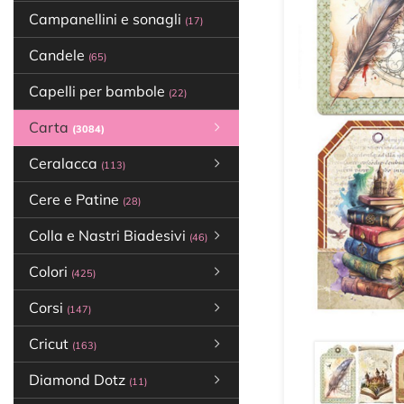
Campanellini e sonagli
(17)
Candele
(65)
Capelli per bambole
(22)
Carta
(3084)
Ceralacca
(113)
Cere e Patine
(28)
Colla e Nastri Biadesivi
(46)
Colori
(425)
Corsi
(147)
Cricut
(163)
Diamond Dotz
(11)