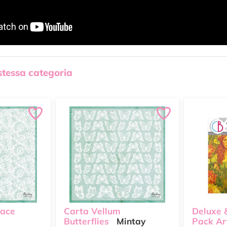
 stessa categoria
Lace
Carta Vellum
Deluxe 
Butterflies
Mintay
Pack Ar