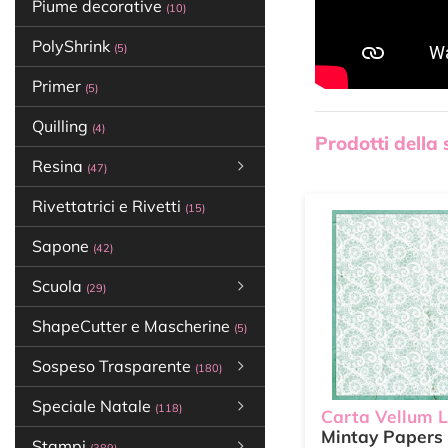
Piume decorative
(10)
PolyShrink
(5)
Primer
(5)
Quilling
(4)
Prodotti della
Resina
(47)
Rivettatrici e Rivetti
(15)
Sapone
(42)
Scuola
(29)
ShapeCutter e Mascherine
(5)
Sospeso Trasparente
(180)
Speciale Natale
(118)
Carta Vellum 
Mintay Papers
Stampi