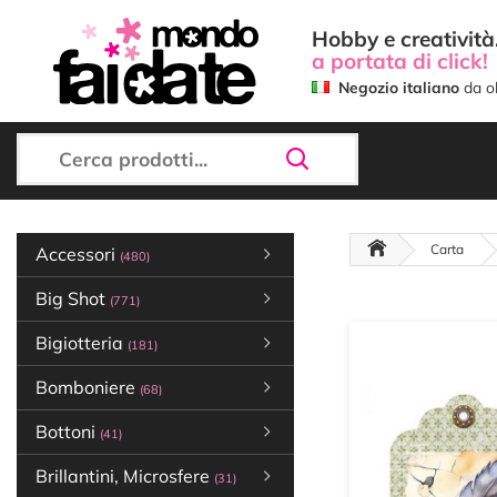
Hobby e creatività.
a portata di click!
Negozio italiano
da ol
Carta
Accessori
(480)
Big Shot
(771)
Bigiotteria
(181)
Bomboniere
(68)
Bottoni
(41)
Brillantini, Microsfere
(31)