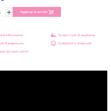
+
Aggiungi al carrello
iedi informazioni
Tempi e costi di spedizione
odi di pagamento
Soddisfatti o rimborsati
ioni dei nostri clienti