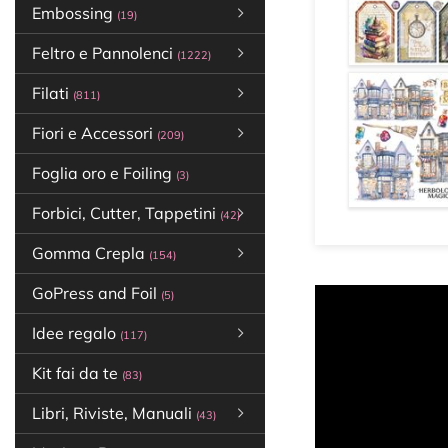
Embossing
(19)
Feltro e Pannolenci
(1222)
Filati
(811)
Fiori e Accessori
(209)
Foglia oro e Foiling
(3)
Forbici, Cutter, Tappetini
(42)
Gomma Crepla
(154)
GoPress and Foil
(5)
Idee regalo
(117)
Kit fai da te
(83)
Libri, Riviste, Manuali
(43)