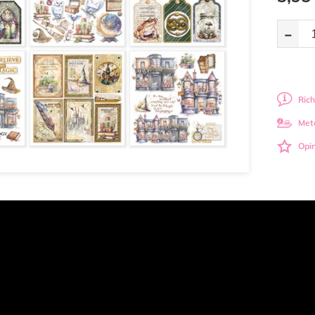
-
Rich
Met
Opin