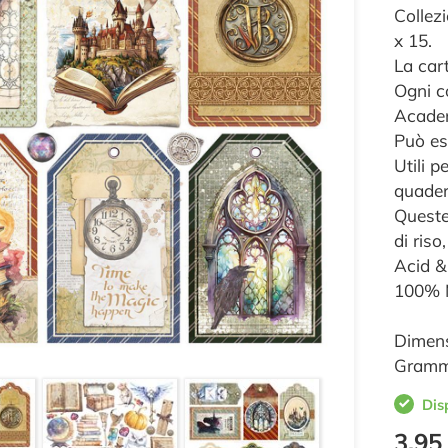
Collez
x 15.
La car
Ogni c
Acade
Può ess
Utili p
quadern
Queste
di ris
Acid &
100% M
Dimens
Gramm
Dis
3,95