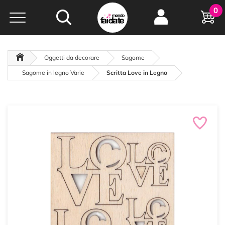
Hobby e
0
creatività...
a portata di click!
Negozio italiano
da
oltre 15 anni online
Oggetti da decorare
Sagome
Sagome in legno Varie
Scritta Love in Legno