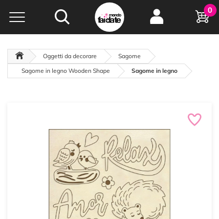
Hobby e
0
creatività...
a portata di click!
Negozio italiano
da
oltre 15 anni online
Oggetti da decorare
Sagome
Sagome in legno Wooden Shape
Sagome in legno