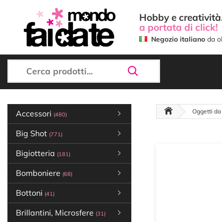
Hobby e creatività.
a portata di click!
Negozio italiano
da ol
Oggetti da
Accessori
(480)
Big Shot
(771)
Bigiotteria
(181)
Bomboniere
(68)
Bottoni
(41)
Brillantini, Microsfere
(31)