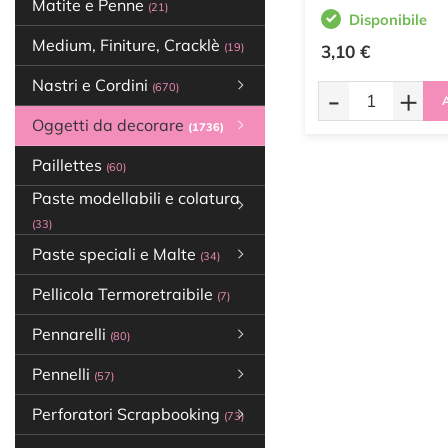
Matite e Penne
(21)
Disponibile
Medium, Finiture, Cracklè
(19)
3,10 €
Nastri e Cordini
(670)
-
+
A
Oggetti da decorare
(1736)
Paillettes
(60)
Paste modellabili e colatura
(33)
Paste speciali e Malte
(34)
Pellicola Termoretraibile
(7)
Pennarelli
(80)
Pennelli
(57)
Perforatori Scrapbooking
(73)