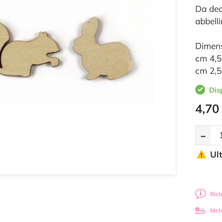
Da dec
abbelli
Dimens
cm 4,5
cm 2,5
Dis
4,70
-
Ul
Rich
Met