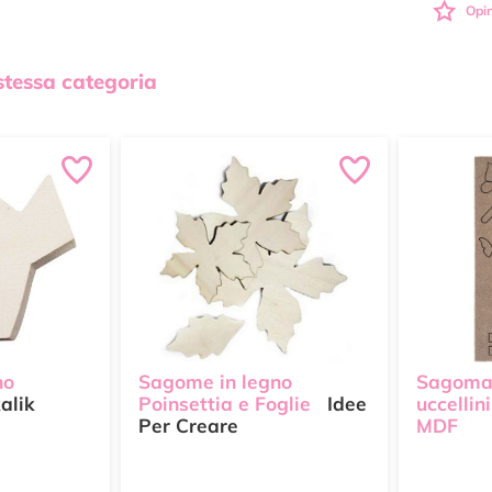
Opin
 stessa categoria
no
Sagome in legno
Sagoma
alik
Poinsettia e Foglie
Idee
uccellin
Per Creare
MDF