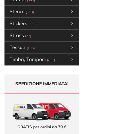
(389)
Stencil
(513)
Stickers
(350)
Strass
(72)
Tessuti
(495)
Timbri, Tamponi
(711)
SPEDIZIONE IMMEDIATA!
GRATIS per ordini da 79 €