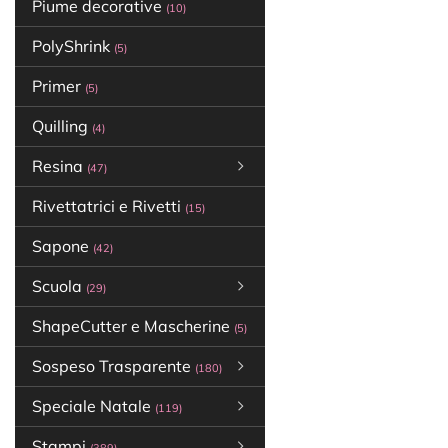
Piume decorative
(10)
PolyShrink
(5)
Primer
(5)
Quilling
(4)
Resina
(47)
Rivettatrici e Rivetti
(15)
Sapone
(42)
Scuola
(29)
ShapeCutter e Mascherine
(5)
Sospeso Trasparente
(180)
Speciale Natale
(119)
Stampi