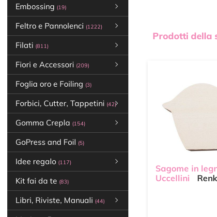
Embossing
(19)
Feltro e Pannolenci
(1222)
Prodotti della
Filati
(811)
Fiori e Accessori
(209)
Foglia oro e Foiling
(3)
Forbici, Cutter, Tappetini
(42)
Gomma Crepla
(154)
GoPress and Foil
(5)
Idee regalo
(117)
Sagome in leg
Uccellini
Renk
Kit fai da te
(83)
Libri, Riviste, Manuali
(44)