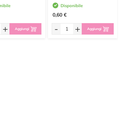
nibile
Disponibile
0,60 €
5
+
-
+
Aggiungi
Aggiungi