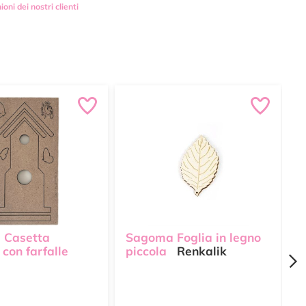
ioni dei nostri clienti
 Casetta
Sagoma Foglia in legno
S
i con farfalle
piccola
Renkalik
S