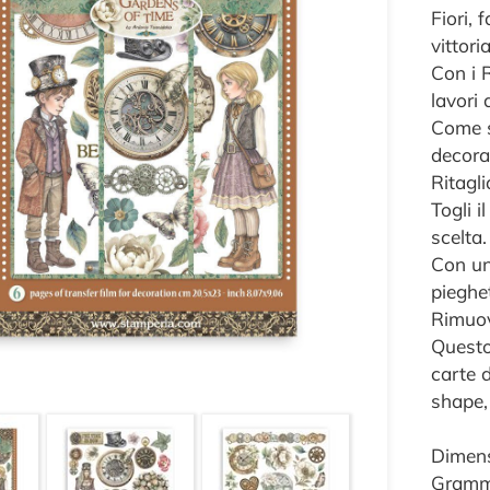
Fiori, 
vittori
Con i R
lavori 
Come s
decora
Ritagli
Togli i
scelta.
Con un
pieghet
Rimuovi
Questo 
carte 
shape,
Dimens
Gramma