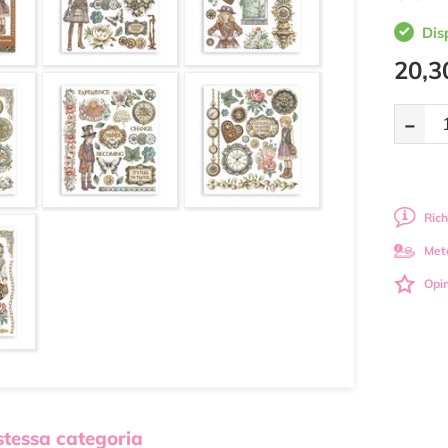
Dis
20,3
-
Rich
Met
Opin
 stessa categoria