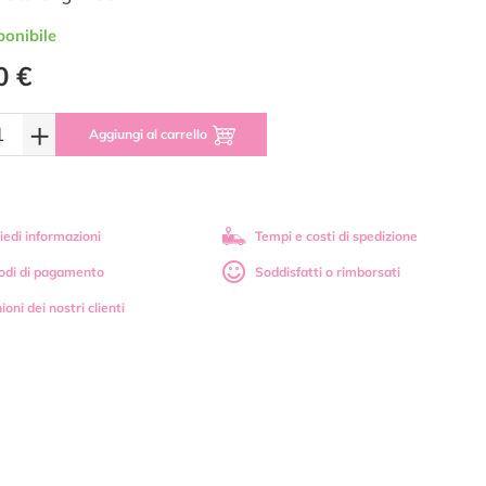
ponibile
0 €
+
Aggiungi al carrello
iedi informazioni
Tempi e costi di spedizione
odi di pagamento
Soddisfatti o rimborsati
ioni dei nostri clienti