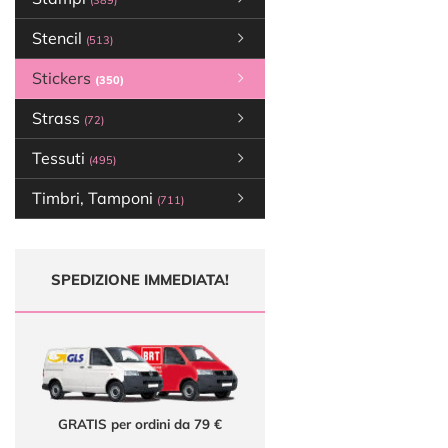
(389)
Stencil
(513)
Stickers
(350)
Strass
(72)
Tessuti
(495)
Timbri, Tamponi
(711)
SPEDIZIONE IMMEDIATA!
GRATIS per ordini da 79 €