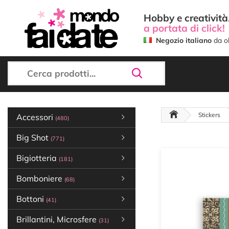
Hobby e creatività.
a portata di click!
Negozio italiano
da ol
Stickers
Accessori
(480)
Big Shot
(771)
Bigiotteria
(181)
Bomboniere
(68)
Bottoni
(41)
Brillantini, Microsfere
(31)