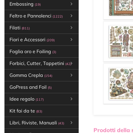
Embossing
(19)
Feltro e Pannolenci
(1222)
Filati
(811)
Fiori e Accessori
(209)
Foglia oro e Foiling
(3)
Forbici, Cutter, Tappetini
(42)
Gomma Crepla
(154)
GoPress and Foil
(5)
Idee regalo
(117)
Kit fai da te
(83)
Libri, Riviste, Manuali
(43)
Prodotti della