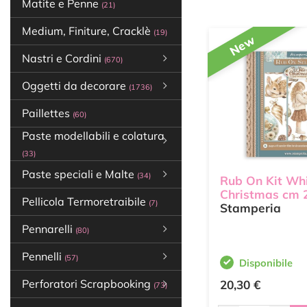
Matite e Penne
(21)
Medium, Finiture, Cracklè
(19)
New
Nastri e Cordini
(670)
Oggetti da decorare
(1736)
Paillettes
(60)
Paste modellabili e colatura
(33)
Paste speciali e Malte
(34)
Rub On Kit Wh
Christmas cm 2
Pellicola Termoretraibile
(7)
Stamperia
Pennarelli
(80)
Pennelli
(57)
Disponibile
Perforatori Scrapbooking
20,30 €
(73)