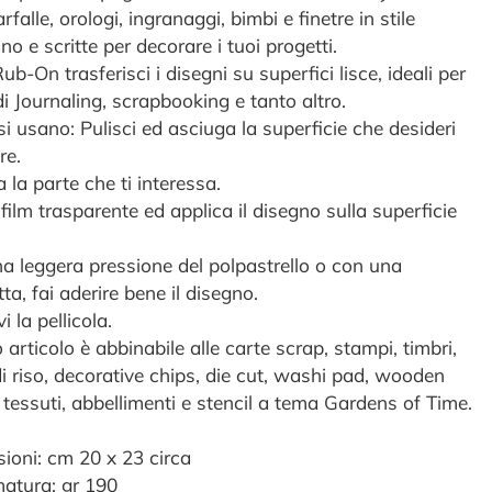
farfalle, orologi, ingranaggi, bimbi e finetre in stile
ano e scritte per decorare i tuoi progetti.
ub-On trasferisci i disegni su superfici lisce, ideali per
di Journaling, scrapbooking e tanto altro.
i usano: Pulisci ed asciuga la superficie che desideri
re.
a la parte che ti interessa.
l film trasparente ed applica il disegno sulla superficie
a leggera pressione del polpastrello o con una
ta, fai aderire bene il disegno.
 la pellicola.
articolo è abbinabile alle carte scrap, stampi, timbri,
di riso, decorative chips, die cut, washi pad, wooden
 tessuti, abbellimenti e stencil a tema Gardens of Time.
ioni: cm 20 x 23 circa
tura: gr 190