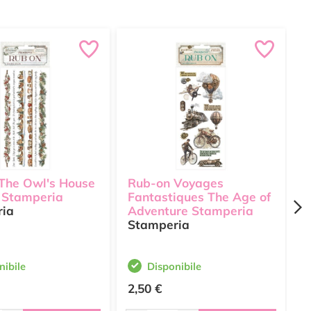
The Owl's House
Rub-on Voyages
R
 Stamperia
Fantastiques The Age of
O
ria
Adventure Stamperia
S
Stamperia
nibile
Disponibile
2,50 €
2