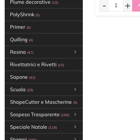
-
+
Piume decorative
(10)
A
PolyShrink
(5)
Primer
(5)
Quilling
(4)
Resina
(47)
Rivettatrici e Rivetti
(15)
Sapone
(42)
Scuola
(29)
ShapeCutter e Mascherine
(5)
Sospeso Trasparente
(180)
Speciale Natale
(118)
Stampi