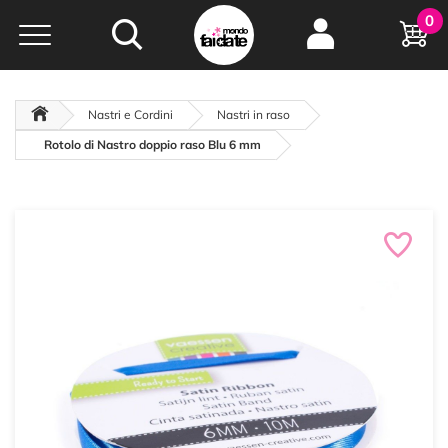
Hobby e
0
creatività...
a portata di click!
Negozio italiano
da
oltre 15 anni online
Nastri e Cordini
Nastri in raso
Rotolo di Nastro doppio raso Blu 6 mm