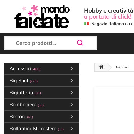
Hobby e creatività.
a portata di click!
Negozio italiano
da ol
Pennelli
Accessori
(480)
Big Shot
(771)
Bigiotteria
(181)
Bomboniere
(68)
Bottoni
(41)
Brillantini, Microsfere
(31)