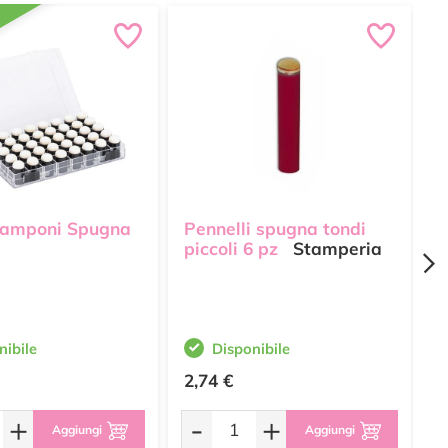
Tamponi Spugna
Pennelli spugna tondi
F
piccoli 6 pz
Stamperia
H
S
nibile
Disponibile
2,74 €
6
+
-
+
Aggiungi
Aggiungi