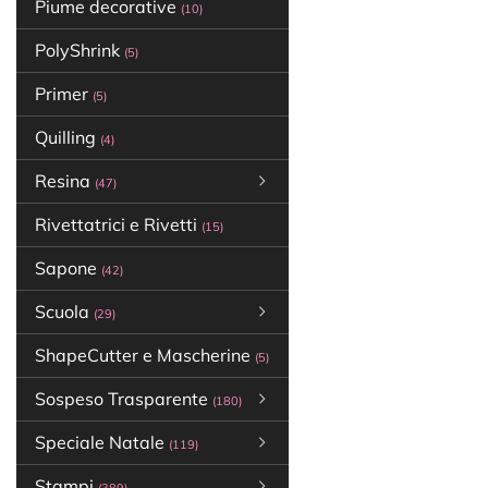
Piume decorative
(10)
PolyShrink
(5)
Primer
(5)
Quilling
(4)
Resina
(47)
Rivettatrici e Rivetti
(15)
Sapone
(42)
Scuola
(29)
ShapeCutter e Mascherine
(5)
Sospeso Trasparente
(180)
Speciale Natale
(119)
Stampi