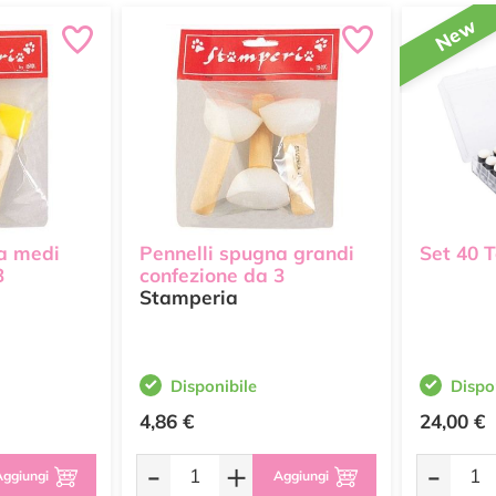
New
a medi
Pennelli spugna grandi
Set 40 
3
confezione da 3
Stamperia
Disponibile
Dispo
4,86 €
24,00 €
-
+
-
ggiungi
Aggiungi