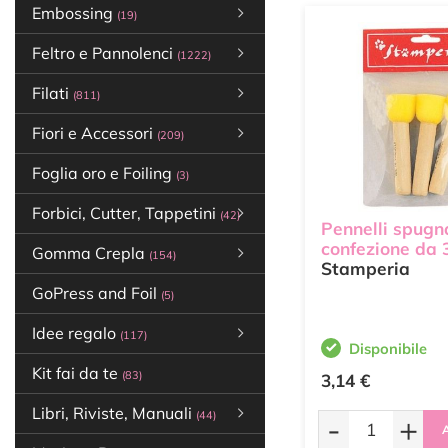
Embossing
(19)
Feltro e Pannolenci
(1222)
Filati
(811)
Fiori e Accessori
(209)
Foglia oro e Foiling
(3)
Forbici, Cutter, Tappetini
(42)
Pennelli spugn
confezione da 
Gomma Crepla
(154)
Stamperia
GoPress and Foil
(5)
Idee regalo
(117)
Disponibile
Kit fai da te
(83)
3,14 €
Libri, Riviste, Manuali
(44)
-
+
A