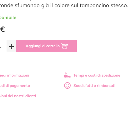
tonde sfumando già il colore sul tamponcino stesso.
ponibile
 €
+
Aggiungi al carrello
iedi informazioni
Tempi e costi di spedizione
odi di pagamento
Soddisfatti o rimborsati
ioni dei nostri clienti