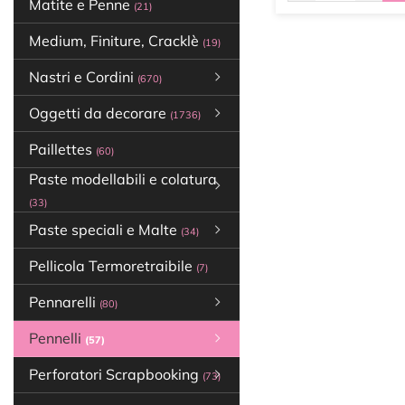
Matite e Penne
(21)
Medium, Finiture, Cracklè
(19)
Nastri e Cordini
(670)
Oggetti da decorare
(1736)
Paillettes
(60)
Paste modellabili e colatura
(33)
Paste speciali e Malte
(34)
Pellicola Termoretraibile
(7)
Pennarelli
(80)
Pennelli
(57)
Perforatori Scrapbooking
(73)