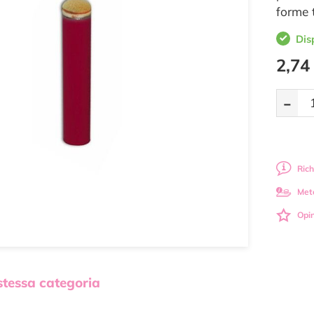
forme 
Dis
2,74
-
Rich
Met
Opin
 stessa categoria