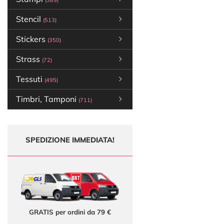
(389)
Stencil
(513)
Stickers
(350)
Strass
(72)
Tessuti
(495)
Timbri, Tamponi
(711)
SPEDIZIONE IMMEDIATA!
GRATIS per ordini da 79 €