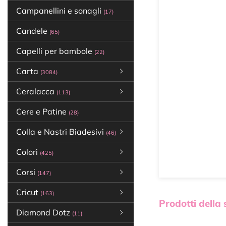
Campanellini e sonagli
(17)
Candele
(65)
Capelli per bambole
(22)
Carta
(3084)
Ceralacca
(113)
Cere e Patine
(28)
Colla e Nastri Biadesivi
(46)
Colori
(425)
Corsi
(147)
Cricut
(163)
Prodotti della
Diamond Dotz
(11)