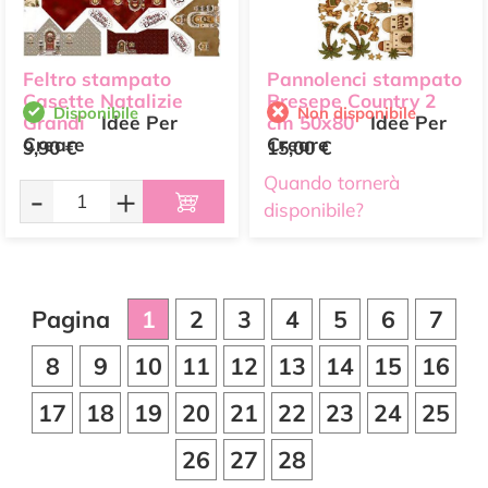
Feltro stampato
Pannolenci stampato
Casette Natalizie
Presepe Country 2
Disponibile
Non disponibile
Grandi
Idee Per
cm 50x80
Idee Per
Creare
Creare
9,90 €
15,00 €
Quando tornerà
-
+
disponibile?
Pagina
1
2
3
4
5
6
7
8
9
10
11
12
13
14
15
16
17
18
19
20
21
22
23
24
25
26
27
28