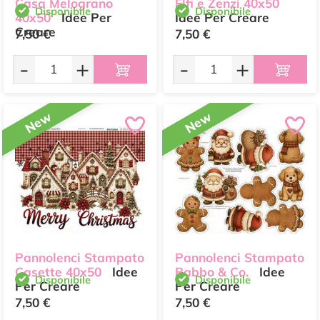
Casa Melograno
Elfi e Zenzi 40x50
Disponibile
Disponibile
40x50
Idee Per
Idee Per Creare
Creare
7,50 €
7,50 €
-
+
-
+
New
New
Pannolenci Stampato
Pannolenci Stampato
Casette 40x50
Idee
Babbo & Co.
Idee
Disponibile
Disponibile
Per Creare
Per Creare
7,50 €
7,50 €