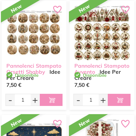
New
New
Pannolenci Stampato
Pannolenci Stampato
Orsetti Shabby
Idee
Avvento
Idee Per
Disponibile
Disponibile
Per Creare
Creare
7,50 €
7,50 €
-
+
-
+
New
New