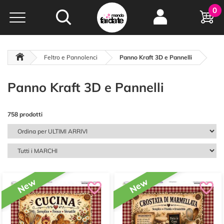
Hobby e
0
creatività...
a portata di click!
Negozio italiano
da
oltre 15 anni online
Feltro e Pannolenci
Panno Kraft 3D e Pannelli
Panno Kraft 3D e Pannelli
758 prodotti
New
New