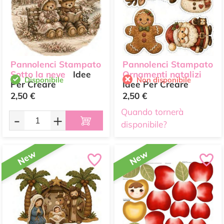
Pannolenci Stampato
Pannolenci Stampato
Sotto la neve
Idee
Ornamenti natalizi
Disponibile
Non disponibile
Per Creare
Idee Per Creare
2,50 €
2,50 €
Quando tornerà
-
+
disponibile?
New
New