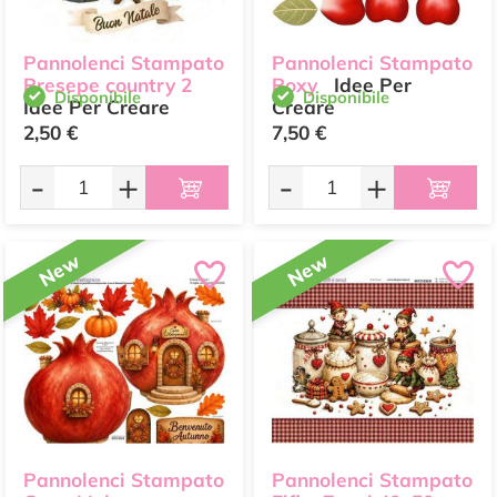
Pannolenci Stampato
Pannolenci Stampato
Presepe country 2
Roxy
Idee Per
Disponibile
Disponibile
Idee Per Creare
Creare
2,50 €
7,50 €
-
+
-
+
New
New
Pannolenci Stampato
Pannolenci Stampato