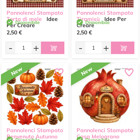
Pannolenci Stampato
Pannolenci Stampato
Torta di mele
Idee
Tiramisù
Idee Per
Disponibile
Disponibile
Per Creare
Creare
2,50 €
2,50 €
-
+
-
+
New
New
Pannolenci Stampato
Pannolenci Stampato
Benvenuto Autunno
Casa Melograno
Disponibile
Disponibile