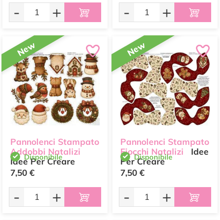
-
+
-
+
New
New
Pannolenci Stampato
Pannolenci Stampato
Addobbi Natalizi
Fiocchi Natalizi
Idee
Disponibile
Disponibile
Idee Per Creare
Per Creare
7,50 €
7,50 €
-
+
-
+