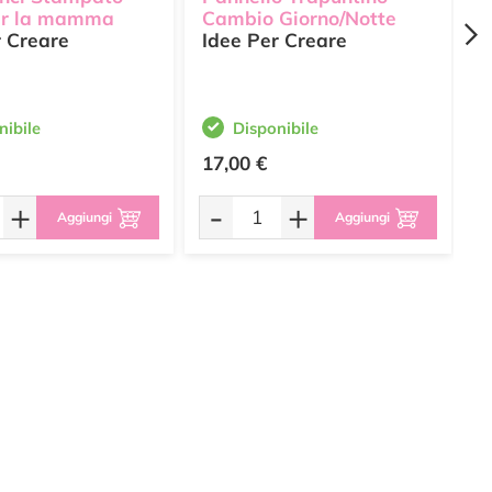
er la mamma
Cambio Giorno/Notte
G
r Creare
Idee Per Creare
C
nibile
Disponibile
17,00 €
2
+
-
+
Aggiungi
Aggiungi