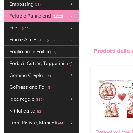
Embossing
(19)
Feltro e Pannolenci
(1222)
Filati
(811)
Fiori e Accessori
(209)
Prodotti della
Foglia oro e Foiling
(3)
Forbici, Cutter, Tappetini
(42)
Gomma Crepla
(154)
GoPress and Foil
(5)
Idee regalo
(117)
Kit fai da te
(83)
Libri, Riviste, Manuali
(44)
Pannello Love 