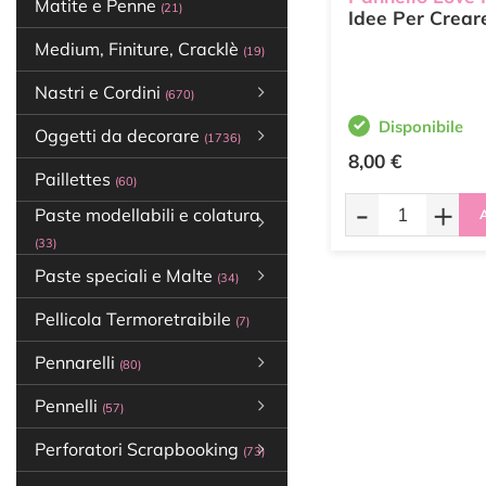
Matite e Penne
(21)
Idee Per Crear
Medium, Finiture, Cracklè
(19)
Nastri e Cordini
(670)
Disponibile
Oggetti da decorare
(1736)
8,00 €
Paillettes
(60)
-
+
Paste modellabili e colatura
A
(33)
Paste speciali e Malte
(34)
Pellicola Termoretraibile
(7)
Pennarelli
(80)
Pennelli
(57)
Perforatori Scrapbooking
(73)