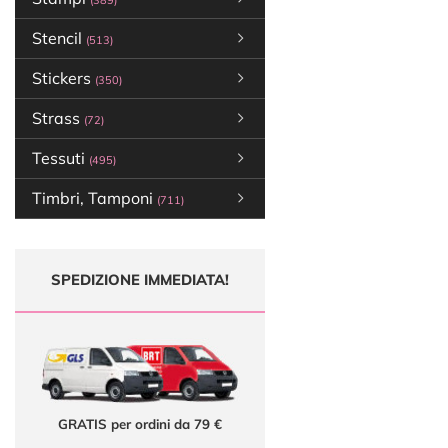
(389)
Stencil
(513)
Stickers
(350)
Strass
(72)
Tessuti
(495)
Timbri, Tamponi
(711)
SPEDIZIONE IMMEDIATA!
GRATIS per ordini da 79 €