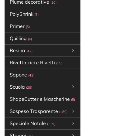
Piume decorative
(10)
PolyShrink
(5)
Primer
(5)
Quilling
(4)
Resina
(47)
Rivettatrici e Rivetti
(15)
Sapone
(42)
Scuola
(29)
ShapeCutter e Mascherine
(5)
Sospeso Trasparente
(180)
Speciale Natale
(119)
Stampi