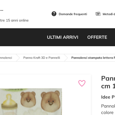
..
Domande frequenti
Metodi 
tre 15 anni online
ULTIMI ARRIVI
OFFERTE
annolenci
Panno Kraft 3D e Pannelli
Pannolenci stampato lettera 
Pann
cm 
Idee P
Pannol
colore