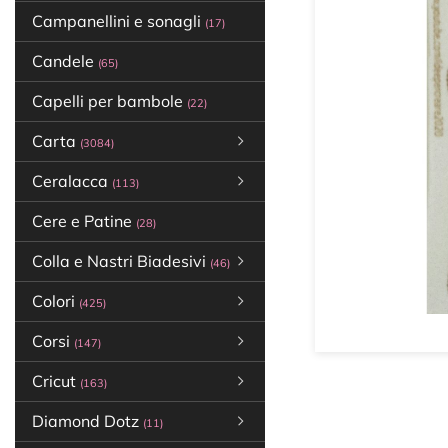
Campanellini e sonagli
(17)
Candele
(65)
Capelli per bambole
(22)
Carta
(3084)
Ceralacca
(113)
Cere e Patine
(28)
Colla e Nastri Biadesivi
(46)
Colori
(425)
Corsi
(147)
Cricut
(163)
Diamond Dotz
(11)