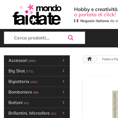
Hobby e creatività.
a portata di click!
Negozio italiano
da ol
Feltro e P
Accessori
(480)
Big Shot
(771)
Bigiotteria
(181)
Bomboniere
(68)
Bottoni
(41)
Brillantini, Microsfere
(31)