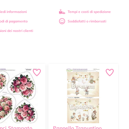
iedi informazioni
Tempi e costi di spedizione
odi di pagamento
Soddisfatti o rimborsati
ioni dei nostri clienti
nci Stampato
Pannello Trapuntino
P