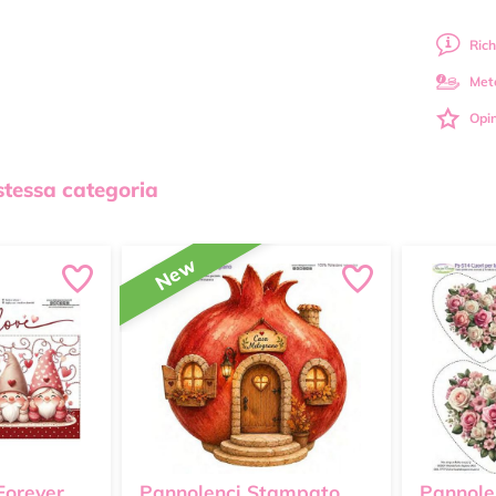
Rich
Met
Opin
 stessa categoria
New
Forever
Pannolenci Stampato
Pannole