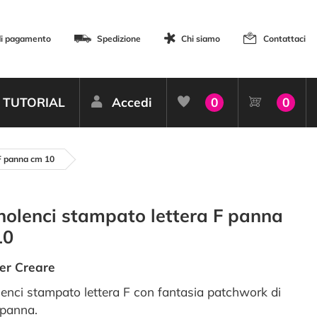
di pagamento
Spedizione
Chi siamo
Contattaci
TUTORIAL
Accedi
0
0
F panna cm 10
olenci stampato lettera F panna
10
er Creare
enci stampato lettera F con fantasia patchwork di
 panna.