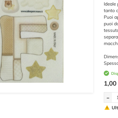
Ideale 
tanto a
Puoi a
puoi d
tessut
separa
macchi
Dimens
Spesso
Dis
1,00
-
Ul