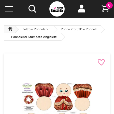
Hobby e
0
creatività...
a portata di click!
Negozio italiano
da
oltre 15 anni online
Feltro e Pannolenci
Panno Kraft 3D e Pannelli
Pannolenci Stampato Angioletti