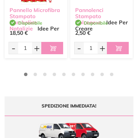
Pannello Microfibra
Pannolenci
Stampato
Stampato
Bamboline
Dolceneve
Idee Per
Disponibile
Disponibile
Natalizie
Idee Per
Creare
18,50 €
2,50 €
Creare
-
+
-
+
SPEDIZIONE IMMEDIATA!