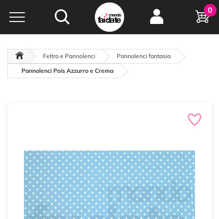
Hobby e
0
creatività...
a portata di click!
Negozio italiano
da
oltre 15 anni online
Feltro e Pannolenci
Pannolenci fantasia
Pannolenci Pois Azzurro e Crema