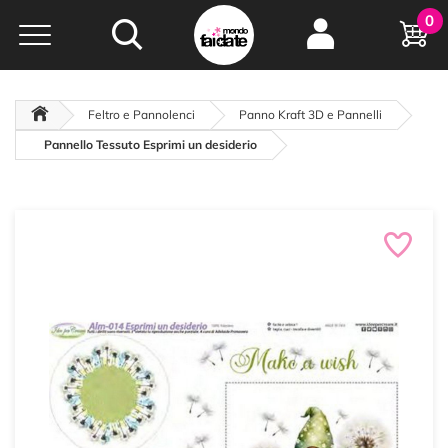
Hobby e
0
creatività...
a portata di click!
Negozio italiano
da
oltre 15 anni online
Feltro e Pannolenci
Panno Kraft 3D e Pannelli
Pannello Tessuto Esprimi un desiderio