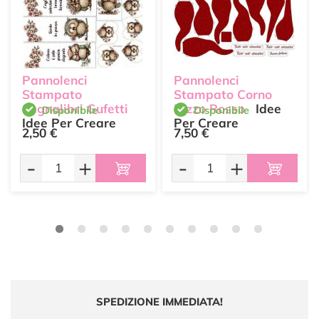
Pannolenci
Pannolenci
Stampato
Stampato Corno
Segnalibri Gufetti
Pizzo Rosso
Idee
Disponibile
Disponibile
Idee Per Creare
Per Creare
2,50 €
7,50 €
-
+
-
+
SPEDIZIONE IMMEDIATA!