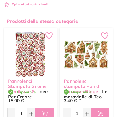
Opinioni dei nostri clienti
Prodotti della stessa categoria
Pannolenci
Pannolenci
Stampato Gnome
stampato Pan di
Family cm 8
Idee
Zenzero Village
Le
Disponibile
Disponibile
Per Creare
meraviglie di Teo
15,00 €
3,40 €
-
+
-
+