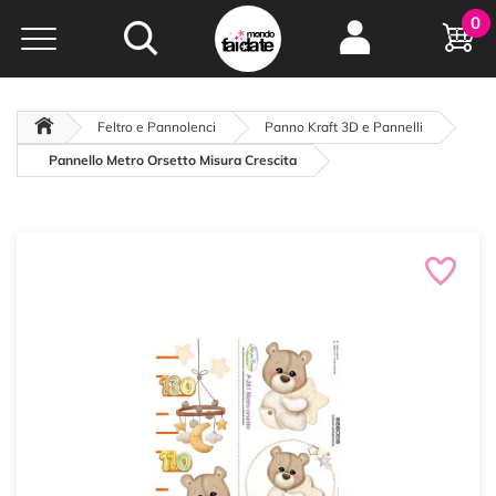
Hobby e
0
creatività...
a portata di click!
Negozio italiano
da
oltre 15 anni online
Feltro e Pannolenci
Panno Kraft 3D e Pannelli
Pannello Metro Orsetto Misura Crescita