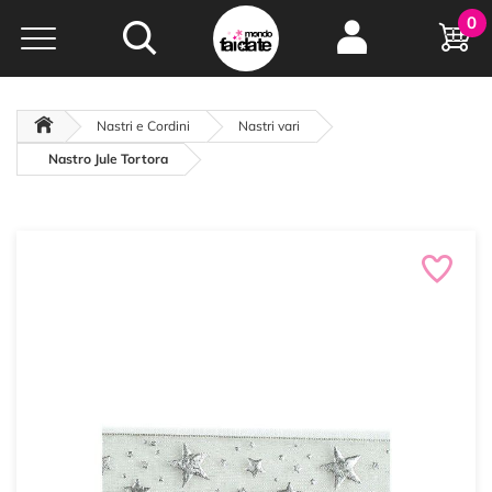
Hobby e
0
creatività...
a portata di click!
Negozio italiano
da
oltre 15 anni online
Nastri e Cordini
Nastri vari
Nastro Jule Tortora