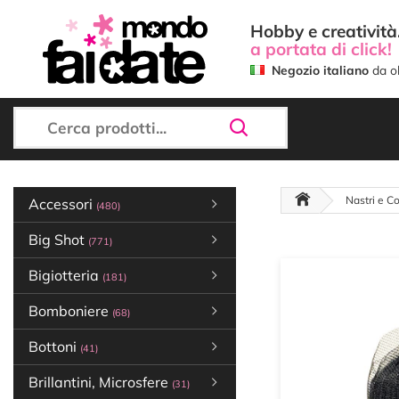
Hobby e creatività.
a portata di click!
Negozio italiano
da ol
Nastri e Co
Accessori
(480)
Big Shot
(771)
Bigiotteria
(181)
Bomboniere
(68)
Bottoni
(41)
Brillantini, Microsfere
(31)