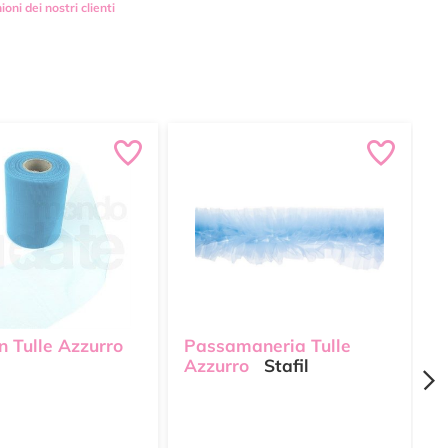
ioni dei nostri clienti
n Tulle Azzurro
Passamaneria Tulle
N
Azzurro
Stafil
P