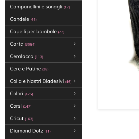
Campanellini e sonagli
(17)
Candele
(65)
Capelli per bambole
(22)
Carta
(3084)
Ceralacca
(113)
Cere e Patine
(28)
Colla e Nastri Biadesivi
(46)
Colori
(425)
Corsi
(147)
Cricut
(163)
Diamond Dotz
(11)