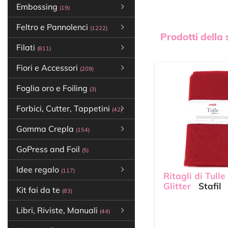
Embossing
(19)
Feltro e Pannolenci
(1222)
Prodotti della
Filati
(811)
Fiori e Accessori
(209)
Foglia oro e Foiling
(3)
Forbici, Cutter, Tappetini
(42)
Gomma Crepla
(154)
GoPress and Foil
(5)
Idee regalo
(117)
Ritagli di Tull
Glitter
Stafil
Kit fai da te
(83)
Libri, Riviste, Manuali
(44)