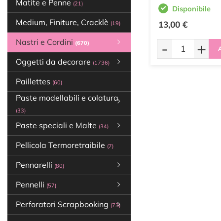
Matite e Penne
(21)
Disponibile
Medium, Finiture, Cracklè
13,00 €
(19)
Nastri e Cordini
-
+
(670)
A
Oggetti da decorare
(1736)
Paillettes
(60)
Paste modellabili e colatura
(33)
Paste speciali e Malte
(34)
Pellicola Termoretraibile
(7)
Pennarelli
(80)
Pennelli
(57)
Perforatori Scrapbooking
(73)