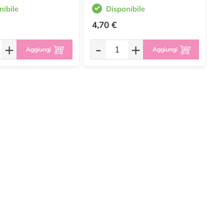
nibile
Disponibile
4,70 €
0
+
-
+
Aggiungi
Aggiungi