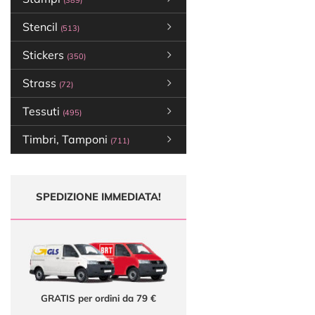
(389)
Stencil
(513)
Stickers
(350)
Strass
(72)
Tessuti
(495)
Timbri, Tamponi
(711)
SPEDIZIONE IMMEDIATA!
GRATIS per ordini da 79 €