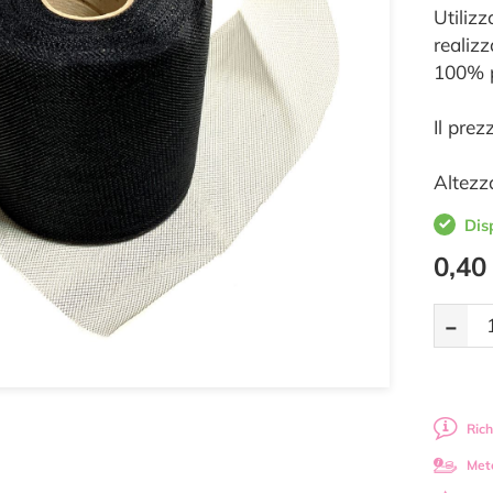
Utiliz
realizz
100% 
Il prez
Altezz
Dis
0,40
-
Rich
Met