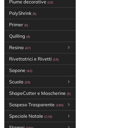
Piume decorative
(10)
PolyShrink
(5)
Primer
(5)
Quilling
(4)
Resina
(47)
Rivettatrici e Rivetti
(15)
Sapone
(42)
Scuola
(29)
ShapeCutter e Mascherine
(5)
Sospeso Trasparente
(180)
Speciale Natale
(119)
Stampi