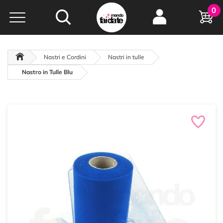
Hobby e
0
creatività...
a portata di click!
Negozio italiano
da
oltre 15 anni online
Nastri e Cordini
Nastri in tulle
Nastro in Tulle Blu