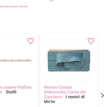
ioni dei nostri clienti
n cotone Palline
Nastro Cencio
N
le
Stafil
Iridescente Carta da
c
Zucchero
I nastri di
c
Mirta