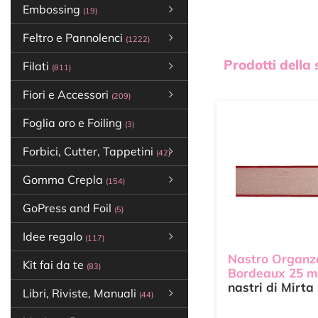
Embossing
(19)
Feltro e Pannolenci
(1222)
Prodotti della
Filati
(811)
Fiori e Accessori
(209)
Foglia oro e Foiling
(3)
Forbici, Cutter, Tappetini
(42)
Gomma Crepla
(154)
GoPress and Foil
(5)
Idee regalo
(117)
Nastro Organz
Kit fai da te
(83)
Bordeaux 25 
nastri di Mirta
Libri, Riviste, Manuali
(44)