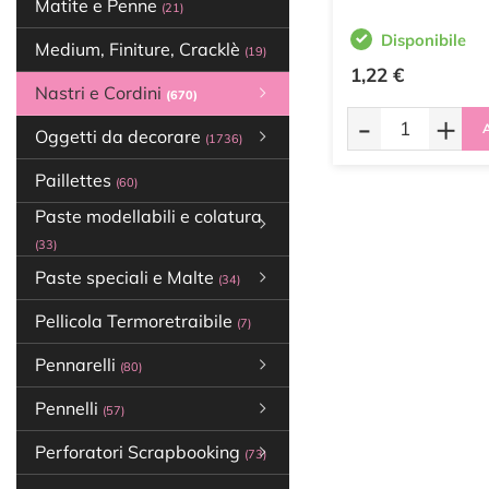
Matite e Penne
(21)
Disponibile
Medium, Finiture, Cracklè
(19)
1,22 €
Nastri e Cordini
(670)
-
+
A
Oggetti da decorare
(1736)
Paillettes
(60)
Paste modellabili e colatura
(33)
Paste speciali e Malte
(34)
Pellicola Termoretraibile
(7)
Pennarelli
(80)
Pennelli
(57)
Perforatori Scrapbooking
(73)