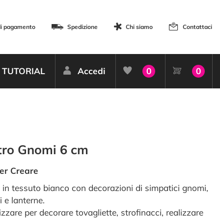
di pagamento
Spedizione
Chi siamo
Contattaci
TUTORIAL
Accedi
0
0
tro Gnomi 6 cm
er Creare
 in tessuto bianco con decorazioni di simpatici gnomi,
i e lanterne.
izzare per decorare tovagliette, strofinacci, realizzare