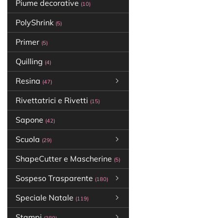
Piume decorative
(10)
PolyShrink
(5)
Primer
(5)
Quilling
(4)
Resina
(47)
Rivettatrici e Rivetti
(15)
Sapone
(42)
Scuola
(29)
ShapeCutter e Mascherine
(5)
Sospeso Trasparente
(180)
Speciale Natale
(119)
Stampi