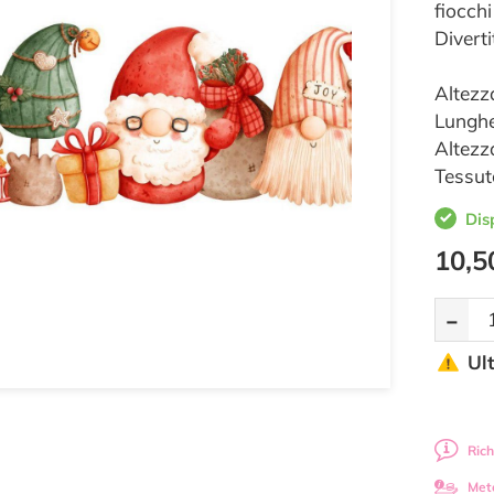
fiocchi
Diverti
Altezz
Lunghe
Altezz
Tessut
Dis
10,5
-
Ul
Rich
Met