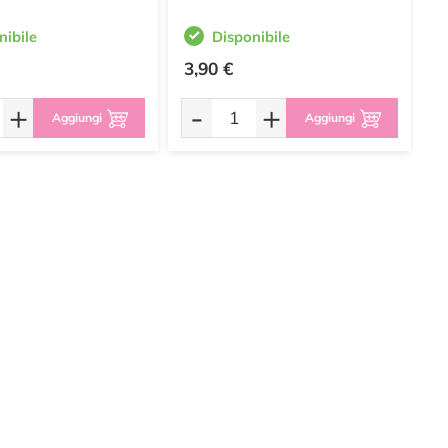
nibile
Disponibile
3,90 €
0
+
-
+
Aggiungi
Aggiungi