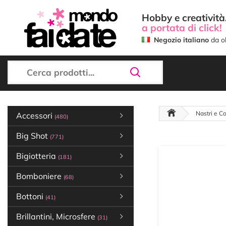
Hobby e creatività.
a portata di click!
Negozio italiano
da ol
Nastri e Co
Accessori
(480)
Big Shot
(771)
Bigiotteria
(181)
Bomboniere
(68)
Bottoni
(41)
Brillantini, Microsfere
(31)