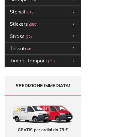
(389)
Stencil
(513)
Stickers
(350)
Strass
(72)
Tessuti
(495)
Timbri, Tamponi
(711)
SPEDIZIONE IMMEDIATA!
GRATIS per ordini da 79 €