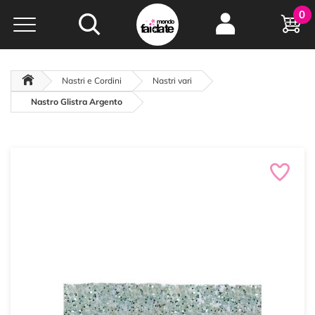
Hobby e
0
creatività...
a portata di click!
Negozio italiano
da
oltre 15 anni online
Nastri e Cordini
Nastri vari
Nastro Glistra Argento