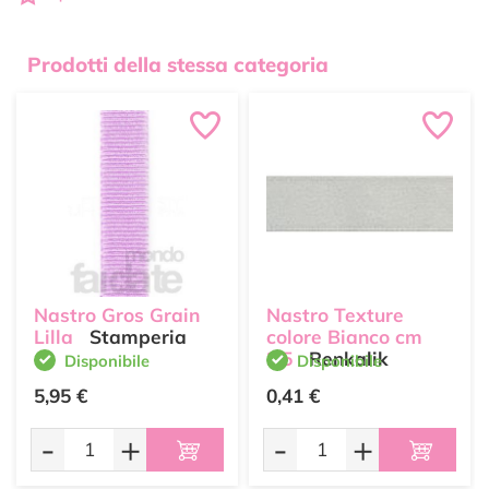
Prodotti della stessa categoria
Nastro Gros Grain
Nastro Texture
Lilla
Stamperia
colore Bianco cm
2,5
Renkalik
Disponibile
Disponibile
5,95 €
0,41 €
-
+
-
+