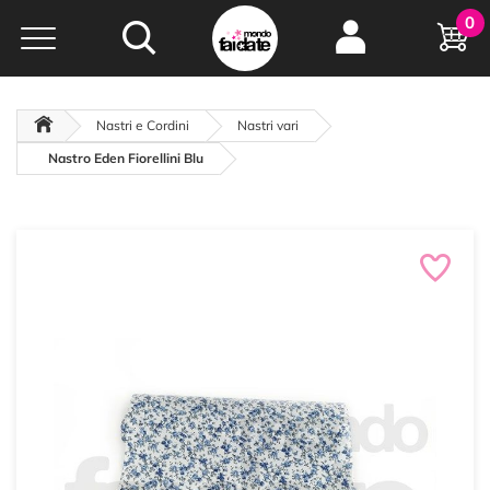
Hobby e
0
creatività...
a portata di click!
Negozio italiano
da
oltre 15 anni online
Nastri e Cordini
Nastri vari
Nastro Eden Fiorellini Blu