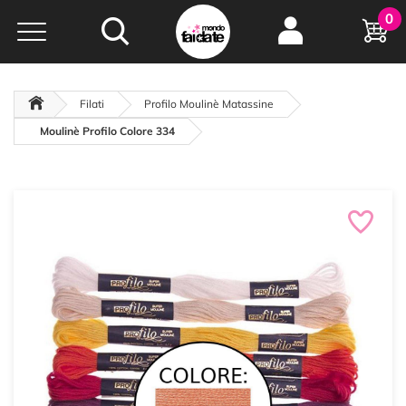
Hobby e
0
creatività...
a portata di click!
Negozio italiano
da
oltre 15 anni online
Filati
Profilo Moulinè Matassine
Moulinè Profilo Colore 334