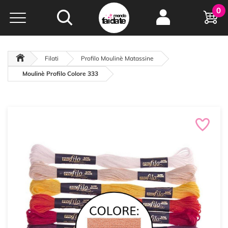
Hobby e
0
creatività...
a portata di click!
Negozio italiano
da
oltre 15 anni online
Filati
Profilo Moulinè Matassine
Moulinè Profilo Colore 333